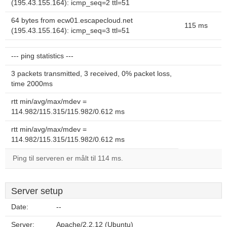
(195.43.155.164): icmp_seq=2 ttl=51
64 bytes from ecw01.escapecloud.net
115 ms
(195.43.155.164): icmp_seq=3 ttl=51
--- ping statistics ---
3 packets transmitted, 3 received, 0% packet loss,
time 2000ms
rtt min/avg/max/mdev =
114.982/115.315/115.982/0.612 ms
rtt min/avg/max/mdev =
114.982/115.315/115.982/0.612 ms
Ping til serveren er målt til 114 ms.
Server setup
Date:
--
Server:
Apache/2.2.12 (Ubuntu)