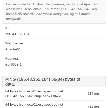
Den er hosted af Tuxbox Roscommon, ved brug af Apache/2
webserver. Dens lokale IP-nummer er 195.43.155.164. Den
Do you
OK
har 2 DNS records,
ns2.moxie-design.dk
own this
, og
ns1.moxie-
website?
design.dk
.
IP:
195.43.155.164
Web Server:
Apache/2
Kodning:
iso-8859-1
PING (195.43.155.164) 56(84) bytes of
data.
64 bytes from ecw01.escapecloud.net
114 ms
(195.43.155.164): icmp_seq=1 ttl=51
64 bytes from ecw01.escapecloud.net
114 ms