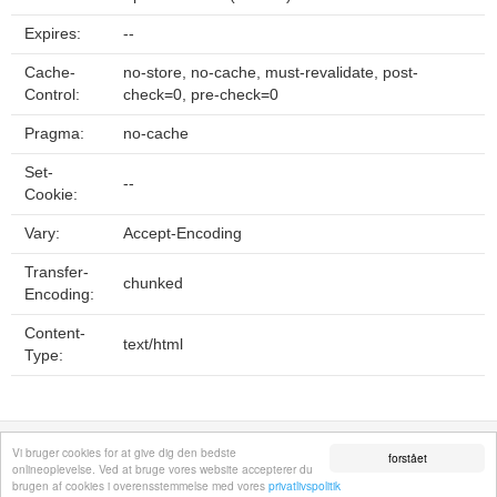
Expires:
--
Cache-
no-store, no-cache, must-revalidate, post-
Control:
check=0, pre-check=0
Pragma:
no-cache
Set-
--
Cookie:
Vary:
Accept-Encoding
Transfer-
chunked
Encoding:
Content-
text/html
Type:
Fortrolighedspolitik
Sitemap
Fjern hjemmeside
Kontakt
© 2026
Vi bruger cookies for at give dig den bedste
forstået
onlineoplevelse. Ved at bruge vores website accepterer du
brugen af cookies i overensstemmelse med vores
privatlivspolitik