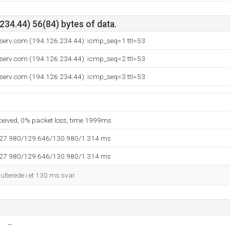
34.44) 56(84) bytes of data.
tserv.com (194.126.234.44): icmp_seq=1 ttl=53
tserv.com (194.126.234.44): icmp_seq=2 ttl=53
tserv.com (194.126.234.44): icmp_seq=3 ttl=53
eceived, 0% packet loss, time 1999ms
127.980/129.646/130.980/1.314 ms
127.980/129.646/130.980/1.314 ms
sulterede i et 130 ms svar.
--