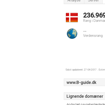
Analyse
Server
236.96
Rang i Danma
--
Verdensrang
Sidst opdateret: 27-04-2017 . Esti
www.B-guide.dk
Lignende domæner
Andre tæt navnebeslægtede