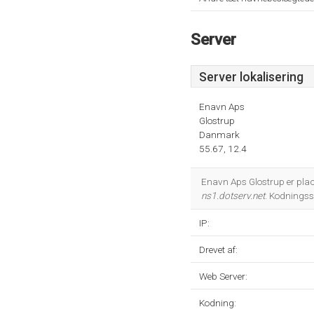
Server
Server lokalisering
Enavn Aps
Glostrup
Danmark
55.67, 12.4
Enavn Aps Glostrup er pla
ns1.dotserv.net
. Kodnings
IP:
Drevet af:
Web Server:
Kodning: