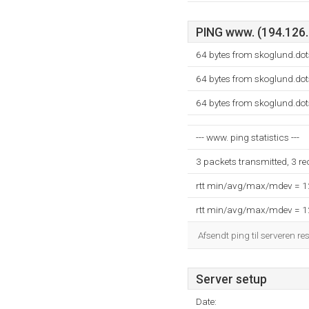
PING www. (194.126.2
64 bytes from skoglund.do
64 bytes from skoglund.do
64 bytes from skoglund.do
--- www. ping statistics ---
3 packets transmitted, 3 r
rtt min/avg/max/mdev = 
rtt min/avg/max/mdev = 
Afsendt ping til serveren re
Server setup
Date: