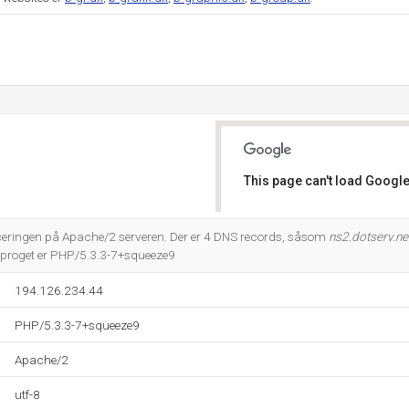
This page can't load Google
Do you own this website?
ceringen på Apache/2 serveren. Der er 4 DNS records, såsom
ns2.dotserv.ne
sproget er PHP/5.3.3-7+squeeze9
194.126.234.44
PHP/5.3.3-7+squeeze9
Apache/2
utf-8