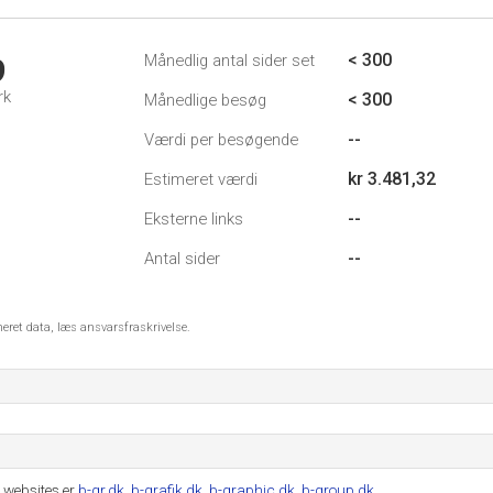
< 300
Månedlig antal sider set
9
rk
< 300
Månedlige besøg
--
Værdi per besøgende
kr 3.481,32
Estimeret værdi
--
Eksterne links
--
Antal sider
meret data, læs ansvarsfraskrivelse.
 websites er
b-gr.dk
,
b-grafik.dk
,
b-graphic.dk
,
b-group.dk
.