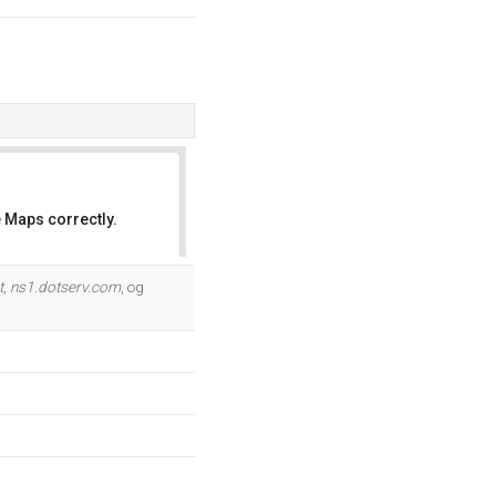
 Maps correctly.
OK
t
,
ns1.dotserv.com
, og