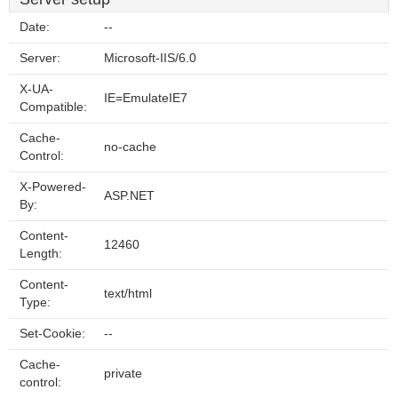
Date:
--
Server:
Microsoft-IIS/6.0
X-UA-
IE=EmulateIE7
Compatible:
Cache-
no-cache
Control:
X-Powered-
ASP.NET
By:
Content-
12460
Length:
Content-
text/html
Type:
Set-Cookie:
--
Cache-
private
control: