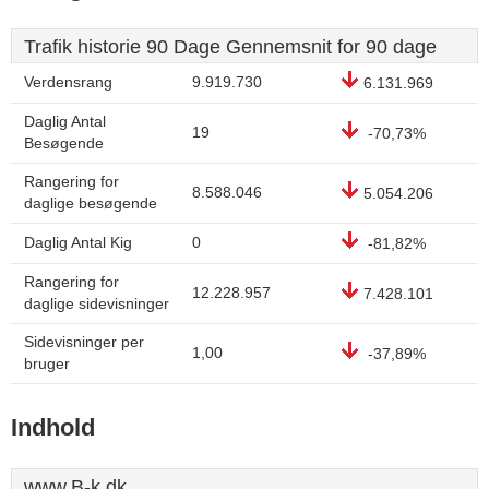
Trafik historie 90 Dage Gennemsnit for 90 dage
Verdensrang
9.919.730
6.131.969
Daglig Antal
19
-70,73%
Besøgende
Rangering for
8.588.046
5.054.206
daglige besøgende
Daglig Antal Kig
0
-81,82%
Rangering for
12.228.957
7.428.101
daglige sidevisninger
Sidevisninger per
1,00
-37,89%
bruger
Indhold
www.B-k.dk