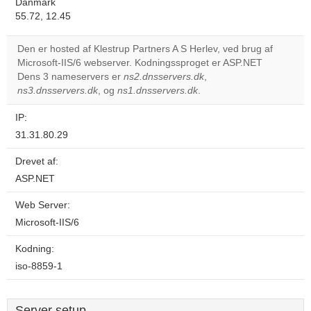
Danmark
55.72, 12.45
Den er hosted af Klestrup Partners A S Herlev, ved brug af
Microsoft-IIS/6 webserver. Kodningssproget er ASP.NET
Dens 3 nameservers er
ns2.dnsservers.dk
,
ns3.dnsservers.dk
, og
ns1.dnsservers.dk
.
IP:
31.31.80.29
Drevet af:
ASP.NET
Web Server:
Microsoft-IIS/6
Kodning:
iso-8859-1
Server setup