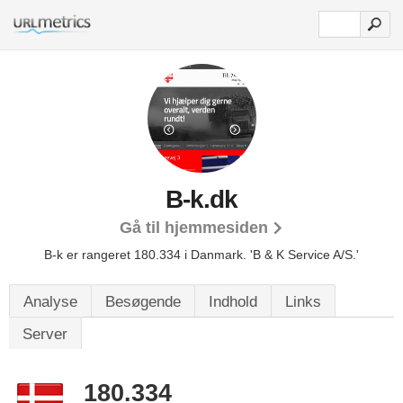
B-k.dk
Gå til hjemmesiden
B-k er rangeret 180.334 i Danmark.
'B & K Service A/S.'
Analyse
Besøgende
Indhold
Links
Server
180.334