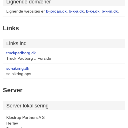
Lignende domæner
Lignende websites er
b-jordan.dk
,
b-k-a.dk
,
b-k-i.dk
,
b-k-m.dk
.
Links
Links ind
truckpadborg.dk
Truck Padborg :: Forside
sd-sikring.dk
sd sikring aps
Server
Server lokalisering
Klestrup Partners A S
Herlev