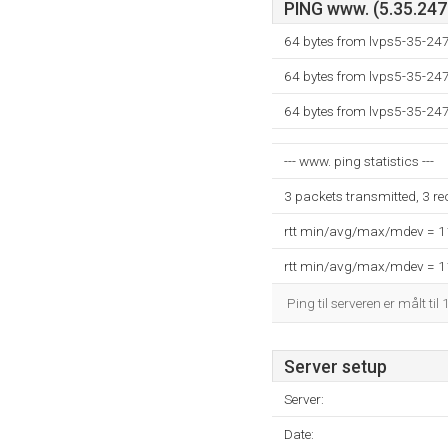
PING www. (5.35.247.
64 bytes from lvps5-35-247
64 bytes from lvps5-35-247
64 bytes from lvps5-35-247
--- www. ping statistics ---
3 packets transmitted, 3 r
rtt min/avg/max/mdev = 
rtt min/avg/max/mdev = 
Ping til serveren er målt til
Server setup
Server:
Date: