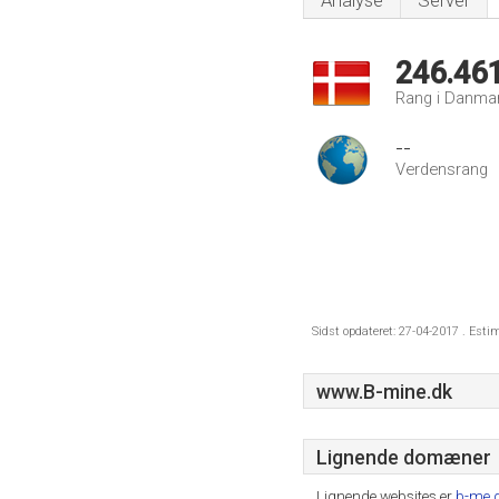
Analyse
Server
246.46
Rang i Danma
--
Verdensrang
Sidst opdateret: 27-04-2017 . Esti
www.B-mine.dk
Lignende domæner
Lignende websites er
b-me.