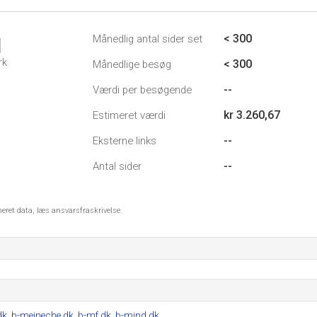
< 300
Månedlig antal sider set
1
rk
< 300
Månedlige besøg
--
Værdi per besøgende
kr 3.260,67
Estimeret værdi
--
Eksterne links
--
Antal sider
meret data, læs ansvarsfraskrivelse.
dk
,
b-meineche.dk
,
b-mf.dk
,
b-mind.dk
.