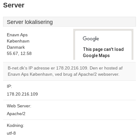
Server
Server lokalisering
Enavn Aps
København
Danmark
This page can't load
55.67, 12.58
Google Maps
correctly.
B-net.dk's IP adresse er 178.20.216.109. Den er hosted af
Enavn Aps København, ved brug af Apache/2 webserver.
Do you
OK
own this
website?
IP:
178.20.216.109
Web Server:
Apache/2
Kodning:
utf-8