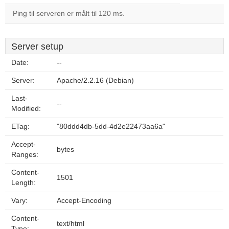
Ping til serveren er målt til 120 ms.
Server setup
Date:
--
Server:
Apache/2.2.16 (Debian)
Last-
--
Modified:
ETag:
"80ddd4db-5dd-4d2e22473aa6a"
Accept-
bytes
Ranges:
Content-
1501
Length:
Vary:
Accept-Encoding
Content-
text/html
Type: