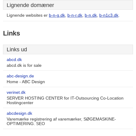
Lignende domæner
Lignende websites er
b-n-g.dk
,
b-n-r.dk
,
b-n.dk
,
b-n1c3.dk
.
Links
Links ud
abcd.dk
abcd.dk is for sale
abc-design.de
Home - ABC Design
verinet.dk
SERVER HOSTING CENTER for IT-Outsourcing Co-Location
Hostingcenter
abcdesign.dk
Varemærke registrering af varemærker, SØGEMASKINE-
OPTIMERING. SEO