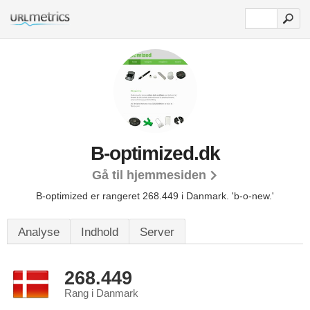
B-optimized.dk
Gå til hjemmesiden
B-optimized er rangeret 268.449 i Danmark.
'b-o-new.'
Analyse
Indhold
Server
268.449
Rang i Danmark