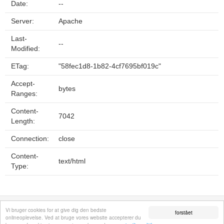
Date:
--
Server:
Apache
Last-
--
Modified:
ETag:
"58fec1d8-1b82-4cf7695bf019c"
Accept-
bytes
Ranges:
Content-
7042
Length:
Connection:
close
Content-
text/html
Type:
Fortrolighedspolitik
Sitemap
Fjern hjemmeside
Kontakt
© 2026
Vi bruger cookies for at give dig den bedste
forstået
onlineoplevelse. Ved at bruge vores website accepterer du