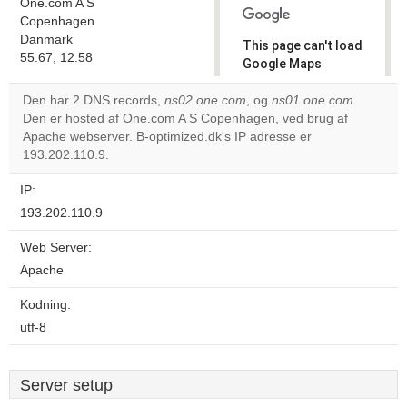
One.com A S
Copenhagen
Danmark
This page can't load
55.67, 12.58
Google Maps
correctly.
Den har 2 DNS records,
ns02.one.com
, og
ns01.one.com
.
Den er hosted af One.com A S Copenhagen, ved brug af
Do you
OK
Apache webserver. B-optimized.dk's IP adresse er
own this
website?
193.202.110.9.
IP:
193.202.110.9
Web Server:
Apache
Kodning:
utf-8
Server setup