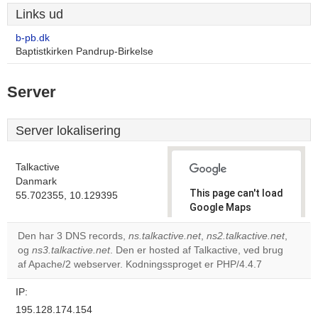
Links ud
b-pb.dk
Baptistkirken Pandrup-Birkelse
Server
Server lokalisering
Talkactive
Danmark
This page can't load
55.702355, 10.129395
Google Maps
correctly.
Den har 3 DNS records,
ns.talkactive.net
,
ns2.talkactive.net
,
og
ns3.talkactive.net
. Den er hosted af Talkactive, ved brug
Do you
OK
af Apache/2 webserver. Kodningssproget er PHP/4.4.7
own this
website?
IP:
195.128.174.154