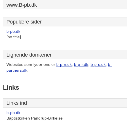
www.B-pb.dk
Populære sider
b-pb.dk
[no title]
Lignende domæner
Websites som lyder ens er
b-p-n.dk
,
b-p-r.dk
,
b-p-s.dk
,
b-
partners.dk
.
Links
Links ind
b-pb.dk
Baptistkirken Pandrup-Birkelse