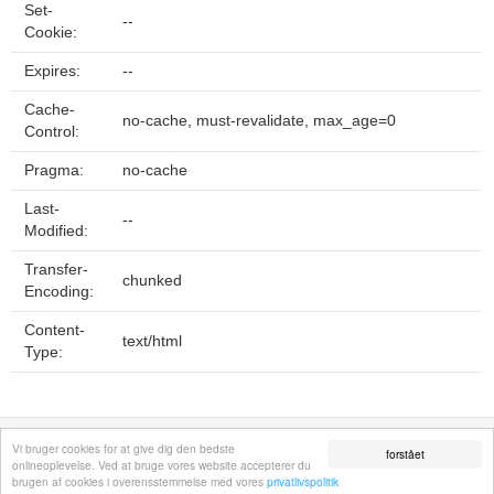
Set-
--
Cookie:
Expires:
--
Cache-
no-cache, must-revalidate, max_age=0
Control:
Pragma:
no-cache
Last-
--
Modified:
Transfer-
chunked
Encoding:
Content-
text/html
Type:
Fortrolighedspolitik
Sitemap
Fjern hjemmeside
Kontakt
© 2026
Vi bruger cookies for at give dig den bedste
forstået
onlineoplevelse. Ved at bruge vores website accepterer du
brugen af cookies i overensstemmelse med vores
privatlivspolitik