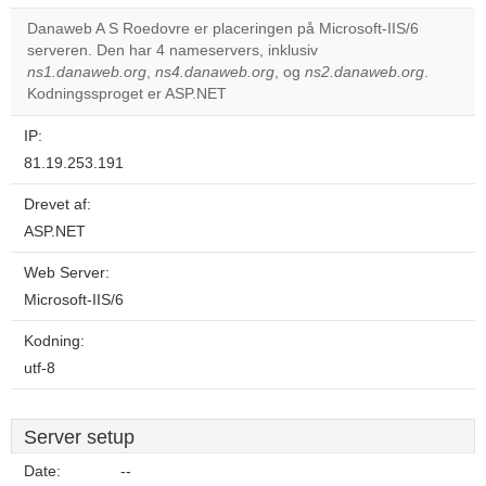
correctly.
Danaweb A S Roedovre er placeringen på Microsoft-IIS/6
serveren. Den har 4 nameservers, inklusiv
Do you
OK
ns1.danaweb.org
,
ns4.danaweb.org
, og
own this
ns2.danaweb.org
.
website?
Kodningssproget er ASP.NET
IP:
81.19.253.191
Drevet af:
ASP.NET
Web Server:
Microsoft-IIS/6
Kodning:
utf-8
Server setup
Date:
--