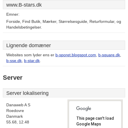
www.B-stars.dk
Emner:
Forside, Find Butik, Mærker, Størrelsesguide, Returformular, og
Handelsbetingelser.
Lignende domæner
Websites som lyder ens er
b-sporet.blogspot.com
,
b-square.dk
,
b-sse.dk
,
b-star.dk
.
Server
Server lokalisering
Danaweb A S
Roedovre
Danmark
This page can't load
55.68, 12.48
Google Maps