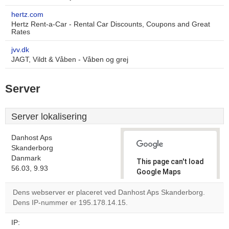
hertz.com
Hertz Rent-a-Car - Rental Car Discounts, Coupons and Great
Rates
jvv.dk
JAGT, Vildt & Våben - Våben og grej
Server
Server lokalisering
Danhost Aps
Skanderborg
Danmark
This page can't load
56.03, 9.93
Google Maps
correctly.
Dens webserver er placeret ved Danhost Aps Skanderborg.
Dens IP-nummer er 195.178.14.15.
Do you
OK
own this
website?
IP: