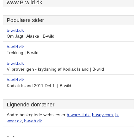
www.B-wild.dk
Populære sider
b-wild.dk
Om Jagt i Alaska | B-wild
b-wild.dk
Trekking | B-wild
b-wild.dk
Vi prøver igen - krydsning af Kodiak Island | B-wild
b-wild.dk
Kodiak Island 2011 Del 1. | B-wild
Lignende domæner
Andre beslægtede websites er
b-ware-it.dk
,
b-way.com
,
b-
wear.dk
,
b-web.dk
.