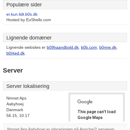
Populære sider
er.kun.lidt.b0s.dk
Hosted by EuShells.com
Lignende domæner
Lignende websites er
b09haandbold.dk
,
b0b.com
,
b0nne.dk
,
b0rked.dk
.
Server
Server lokalisering
Nmnet Aps
Aabyhoej
Danmark
This page can't load
56.15, 10.17
Google Maps
correctly.
Nmnet Aps Aabyhoej er placeringen på Apache/2 serveren.