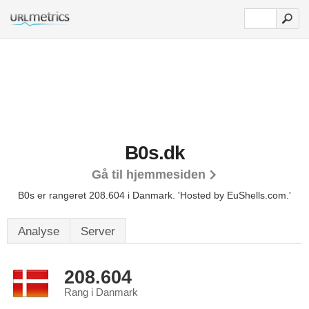
B0s.dk
Gå til hjemmesiden
B0s er rangeret 208.604 i Danmark.
'Hosted by EuShells.com.'
Analyse
Server
208.604
Rang i Danmark