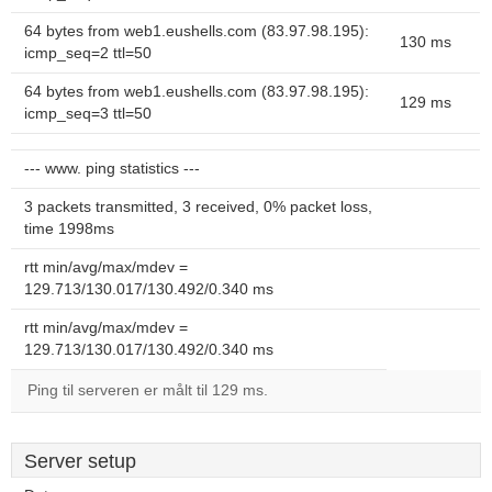
64 bytes from web1.eushells.com (83.97.98.195):
130 ms
icmp_seq=2 ttl=50
64 bytes from web1.eushells.com (83.97.98.195):
129 ms
icmp_seq=3 ttl=50
--- www. ping statistics ---
3 packets transmitted, 3 received, 0% packet loss,
time 1998ms
rtt min/avg/max/mdev =
129.713/130.017/130.492/0.340 ms
rtt min/avg/max/mdev =
129.713/130.017/130.492/0.340 ms
Ping til serveren er målt til 129 ms.
Server setup