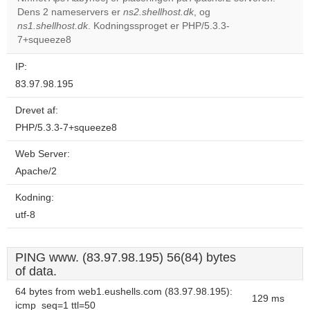
Dens 2 nameservers er
ns2.shellhost.dk
, og
Do you
OK
ns1.shellhost.dk
. Kodningssproget er PHP/5.3.3-
own this
website?
7+squeeze8
IP:
83.97.98.195
Drevet af:
PHP/5.3.3-7+squeeze8
Web Server:
Apache/2
Kodning:
utf-8
PING www. (83.97.98.195) 56(84) bytes
of data.
64 bytes from web1.eushells.com (83.97.98.195):
129 ms
icmp_seq=1 ttl=50