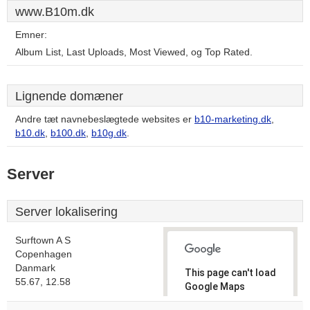
www.B10m.dk
Emner:
Album List, Last Uploads, Most Viewed, og Top Rated.
Lignende domæner
Andre tæt navnebeslægtede websites er
b10-marketing.dk
,
b10.dk
,
b100.dk
,
b10g.dk
.
Server
Server lokalisering
Surftown A S
Copenhagen
Danmark
This page can't load
55.67, 12.58
Google Maps
correctly.