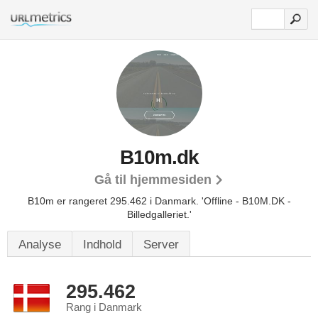
B10m.dk
Gå til hjemmesiden
B10m er rangeret 295.462 i Danmark.
'Offline - B10M.DK -
Billedgalleriet.'
Analyse
Indhold
Server
295.462
Rang i Danmark