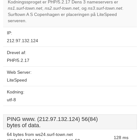
Kodningssproget er PHP/5.2.17 Dens 3 nameservers er
ns1.surf-town.net
,
ns2.surf-town.net
, og
ns3.surf-town.net
.
Do you
OK
Surftown A S Copenhagen er placeringen på LiteSpeed
own this
website?
serveren.
IP:
212.97.132.124
Drevet af:
PHP/5.2.17
Web Server:
LiteSpeed
Kodning:
utf-8
PING www. (212.97.132.124) 56(84)
bytes of data.
64 bytes from ws24.surf-town.net
128 ms