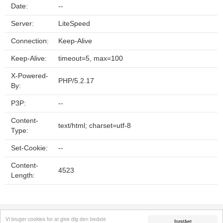
Date:
--
Server:
LiteSpeed
Connection:
Keep-Alive
Keep-Alive:
timeout=5, max=100
X-Powered-
PHP/5.2.17
By:
P3P:
--
Content-
text/html; charset=utf-8
Type:
Set-Cookie:
--
Content-
4523
Length:
Fortrolighedspolitik
Sitemap
Fjern hjemmeside
Kontakt
© 2026
Vi bruger cookies for at give dig den bedste
forstået