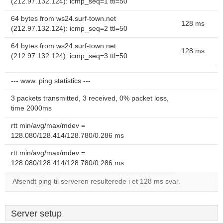
(212.97.132.124): icmp_seq=1 ttl=50
64 bytes from ws24.surf-town.net
128 ms
(212.97.132.124): icmp_seq=2 ttl=50
64 bytes from ws24.surf-town.net
128 ms
(212.97.132.124): icmp_seq=3 ttl=50
--- www. ping statistics ---
3 packets transmitted, 3 received, 0% packet loss,
time 2000ms
rtt min/avg/max/mdev =
128.080/128.414/128.780/0.286 ms
rtt min/avg/max/mdev =
128.080/128.414/128.780/0.286 ms
Afsendt ping til serveren resulterede i et 128 ms svar.
Server setup