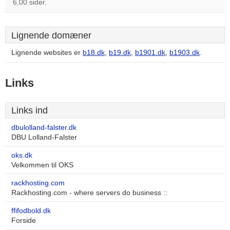
6,00 sider.
Lignende domæner
Lignende websites er
b18.dk
,
b19.dk
,
b1901.dk
,
b1903.dk
.
Links
Links ind
dbulolland-falster.dk
DBU Lolland-Falster
oks.dk
Velkommen til OKS
rackhosting.com
Rackhosting.com - where servers do business ::
ffifodbold.dk
Forside