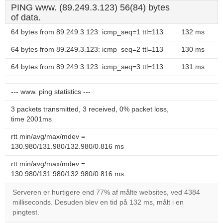
PING www. (89.249.3.123) 56(84) bytes
of data.
64 bytes from 89.249.3.123: icmp_seq=1 ttl=113
132 ms
64 bytes from 89.249.3.123: icmp_seq=2 ttl=113
130 ms
64 bytes from 89.249.3.123: icmp_seq=3 ttl=113
131 ms
--- www. ping statistics ---
3 packets transmitted, 3 received, 0% packet loss,
time 2001ms
rtt min/avg/max/mdev =
130.980/131.980/132.980/0.816 ms
rtt min/avg/max/mdev =
130.980/131.980/132.980/0.816 ms
Serveren er hurtigere end 77% af målte websites, ved 4384
milliseconds. Desuden blev en tid på 132 ms, målt i en
pingtest.