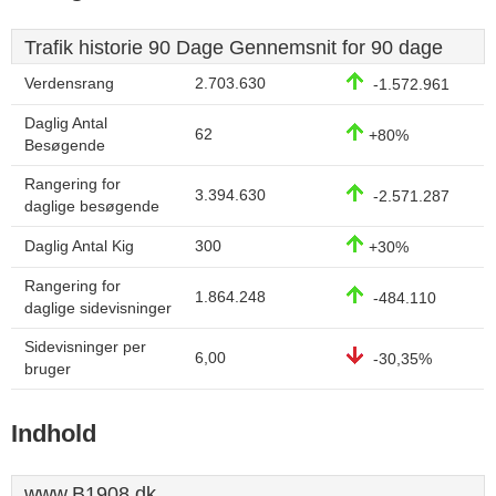
Trafik historie 90 Dage Gennemsnit for 90 dage
Verdensrang
2.703.630
-1.572.961
Daglig Antal
62
+80%
Besøgende
Rangering for
3.394.630
-2.571.287
daglige besøgende
Daglig Antal Kig
300
+30%
Rangering for
1.864.248
-484.110
daglige sidevisninger
Sidevisninger per
6,00
-30,35%
bruger
Indhold
www.B1908.dk