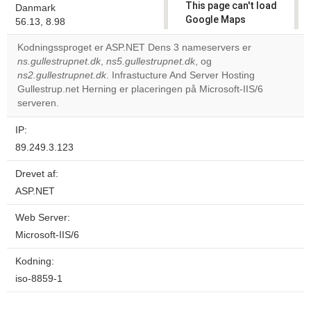
This page can't load
Danmark
Google Maps
56.13, 8.98
correctly.
Kodningssproget er ASP.NET Dens 3 nameservers er
ns.gullestrupnet.dk
,
ns5.gullestrupnet.dk
, og
Do you
OK
ns2.gullestrupnet.dk
. Infrastucture And Server Hosting
own this
website?
Gullestrup.net Herning er placeringen på Microsoft-IIS/6
serveren.
IP:
89.249.3.123
Drevet af:
ASP.NET
Web Server:
Microsoft-IIS/6
Kodning:
iso-8859-1