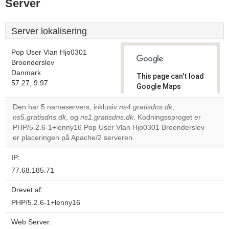
Server
Server lokalisering
Pop User Vlan Hjo0301
Broenderslev
Danmark
This page can't load
57.27, 9.97
Google Maps
correctly.
Den har 5 nameservers, inklusiv
ns4.gratisdns.dk
,
ns5.gratisdns.dk
, og
ns1.gratisdns.dk
. Kodningssproget er
Do you
OK
PHP/5.2.6-1+lenny16 Pop User Vlan Hjo0301 Broenderslev
own this
website?
er placeringen på Apache/2 serveren.
IP:
77.68.185.71
Drevet af:
PHP/5.2.6-1+lenny16
Web Server: