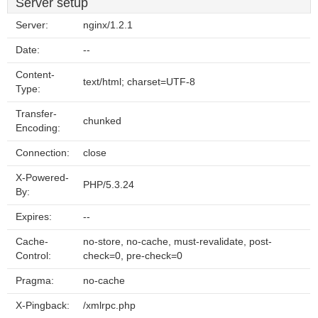
Server setup
Server:
nginx/1.2.1
Date:
--
Content-
text/html; charset=UTF-8
Type:
Transfer-
chunked
Encoding:
Connection:
close
X-Powered-
PHP/5.3.24
By:
Expires:
--
Cache-
no-store, no-cache, must-revalidate, post-
Control:
check=0, pre-check=0
Pragma:
no-cache
X-Pingback:
/xmlrpc.php