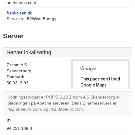
antthemes.com
frankolsen.dk
Services - B2Wind Energy
Server
Server lokalisering
Zitcom A S
Skanderborg
Danmark
This page can't load
56.03, 9.93
Google Maps
correctly.
Kodningssproget er PHP/5.3.19 Zitcom A S Skanderborg er
placeringen på Apache serveren. Dens 2 nameservers er
Do you
OK
ns2.unoeuro.com
, og
ns1.unoeuro.com
.
own this
website?
IP:
94.231.106.8