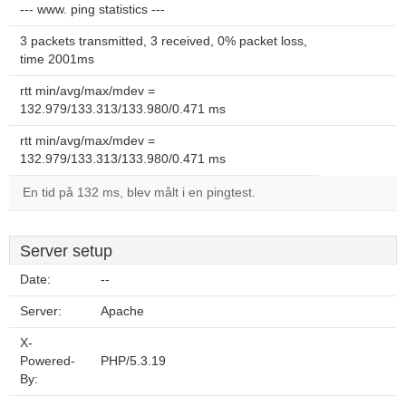
--- www. ping statistics ---
3 packets transmitted, 3 received, 0% packet loss,
time 2001ms
rtt min/avg/max/mdev =
132.979/133.313/133.980/0.471 ms
rtt min/avg/max/mdev =
132.979/133.313/133.980/0.471 ms
En tid på 132 ms, blev målt i en pingtest.
Server setup
Date:
--
Server:
Apache
X-
Powered-
PHP/5.3.19
By: