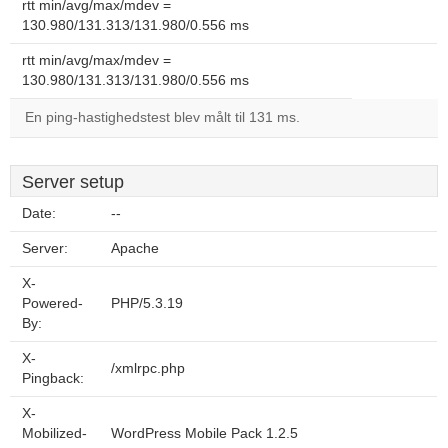
rtt min/avg/max/mdev =
130.980/131.313/131.980/0.556 ms
rtt min/avg/max/mdev =
130.980/131.313/131.980/0.556 ms
En ping-hastighedstest blev målt til 131 ms.
Server setup
Date:
--
Server:
Apache
X-
Powered-
PHP/5.3.19
By:
X-
/xmlrpc.php
Pingback:
X-
Mobilized-
WordPress Mobile Pack 1.2.5