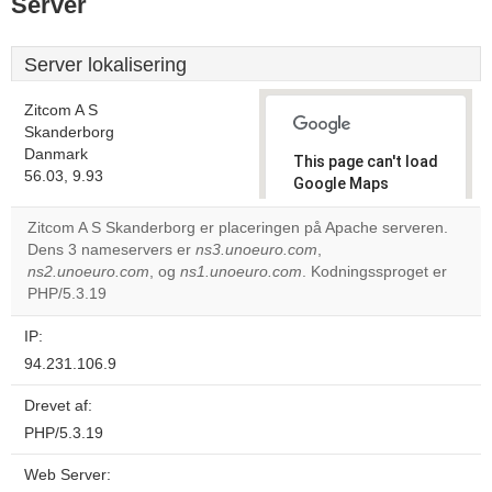
Server
Server lokalisering
Zitcom A S
Skanderborg
Danmark
This page can't load
56.03, 9.93
Google Maps
correctly.
Zitcom A S Skanderborg er placeringen på Apache serveren.
Dens 3 nameservers er
ns3.unoeuro.com
,
Do you
OK
ns2.unoeuro.com
, og
ns1.unoeuro.com
. Kodningssproget er
own this
website?
PHP/5.3.19
IP:
94.231.106.9
Drevet af:
PHP/5.3.19
Web Server: