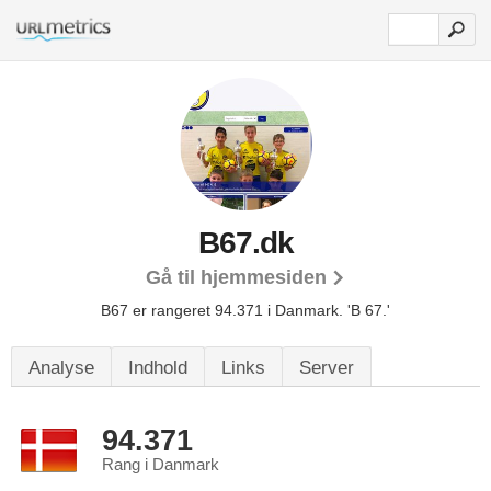
B67.dk
Gå til hjemmesiden
B67 er rangeret 94.371 i Danmark.
'B 67.'
Analyse
Indhold
Links
Server
94.371
Rang i Danmark