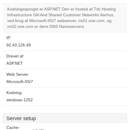
correctly.
Kodningssproget er ASP.NET Den er hosted af Tdc Hosting
Do you
Infrastructure Gkl And Shared Customer Networks Aarhus,
OK
own this
ved brug af Microsoft-IIS/7 webserver.
ns01.one.com
, og
website?
ns02.one.com
er dens DNS Nameservers.
IP:
92.43.126.49
Drevet af:
ASP.NET
Web Server:
Microsoft-IIS/7
Kodning:
windows-1252
Server setup
Cache-