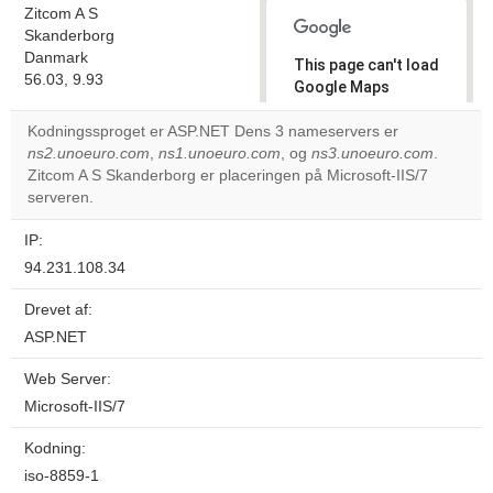
Zitcom A S
Skanderborg
Danmark
This page can't load
56.03, 9.93
Google Maps
correctly.
Kodningssproget er ASP.NET Dens 3 nameservers er
ns2.unoeuro.com
,
ns1.unoeuro.com
, og
ns3.unoeuro.com
.
Do you
OK
Zitcom A S Skanderborg er placeringen på Microsoft-IIS/7
own this
website?
serveren.
IP:
94.231.108.34
Drevet af:
ASP.NET
Web Server:
Microsoft-IIS/7
Kodning:
iso-8859-1