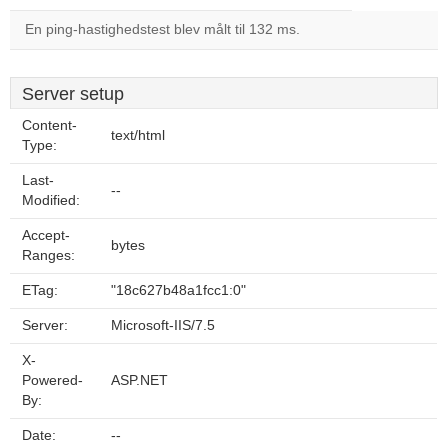
En ping-hastighedstest blev målt til 132 ms.
Server setup
Content-
text/html
Type:
Last-
--
Modified:
Accept-
bytes
Ranges:
ETag:
"18c627b48a1fcc1:0"
Server:
Microsoft-IIS/7.5
X-
Powered-
ASP.NET
By:
Date:
--