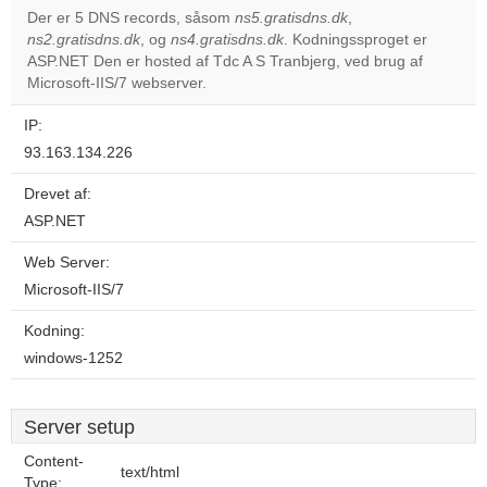
Der er 5 DNS records, såsom
ns5.gratisdns.dk
,
ns2.gratisdns.dk
, og
ns4.gratisdns.dk
. Kodningssproget er
Do you
OK
ASP.NET Den er hosted af Tdc A S Tranbjerg, ved brug af
own this
website?
Microsoft-IIS/7 webserver.
IP:
93.163.134.226
Drevet af:
ASP.NET
Web Server:
Microsoft-IIS/7
Kodning:
windows-1252
Server setup
Content-
text/html
Type: