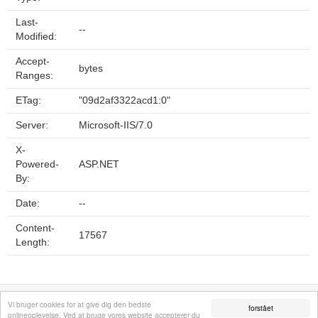
Last-
--
Modified:
Accept-
bytes
Ranges:
ETag:
"09d2af3322acd1:0"
Server:
Microsoft-IIS/7.0
X-
Powered-
ASP.NET
By:
Date:
--
Content-
17567
Length:
Fortrolighedspolitik
Sitemap
Fjern hjemmeside
Kontakt
© 2026
Vi bruger cookies for at give dig den bedste
forstået
onlineoplevelse. Ved at bruge vores website accepterer du