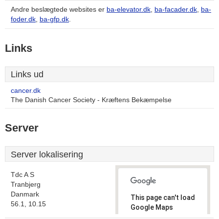
Andre beslægtede websites er
ba-elevator.dk
,
ba-facader.dk
,
ba-
foder.dk
,
ba-gfp.dk
.
Links
Links ud
cancer.dk
The Danish Cancer Society - Kræftens Bekæmpelse
Server
Server lokalisering
Tdc A S
Tranbjerg
Danmark
This page can't load
56.1, 10.15
Google Maps
correctly.