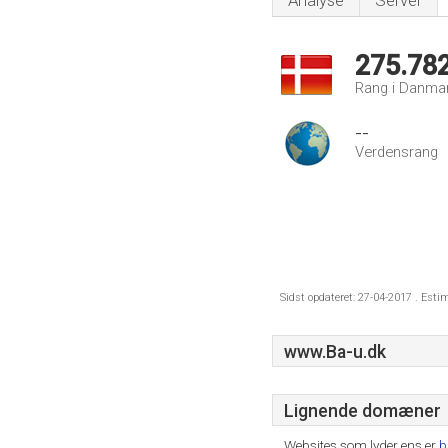
Analyse
Server
275.78
Rang i Danma
--
Verdensrang
Sidst opdateret: 27-04-2017 . Esti
www.Ba-u.dk
Lignende domæner
Websites som lyder ens er
b