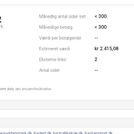
< 300
Månedlig antal sider set
2
rk
< 300
Månedlige besøg
--
Værdi per besøgende
kr 2.415,08
Estimeret værdi
2
Eksterne links
--
Antal sider
meret data, læs ansvarsfraskrivelse.
a-syddanmark.dk
,
ba-test.dk
,
ba-trafikskole.dk
,
ba-transport.dk
.