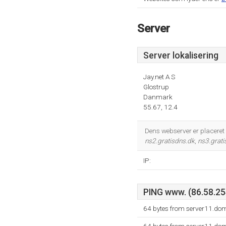
Server
Server lokalisering
Jay.net A S
Glostrup
Danmark
55.67, 12.4
Dens webserver er placeret
ns2.gratisdns.dk
,
ns3.grati
IP:
PING www. (86.58.254
64 bytes from server11.dom