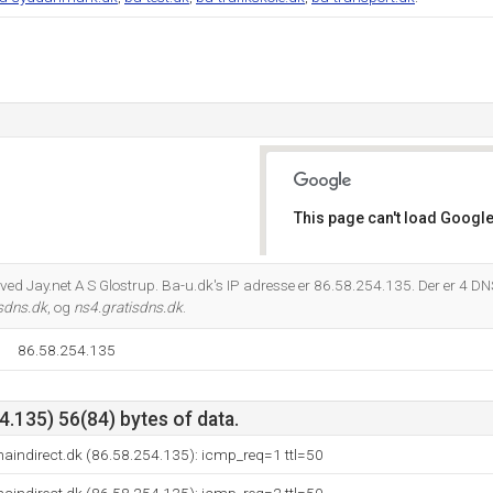
This page can't load Google
Do you own this website?
 ved Jay.net A S Glostrup. Ba-u.dk's IP adresse er 86.58.254.135. Der er 4 
sdns.dk
, og
ns4.gratisdns.dk
.
86.58.254.135
.135) 56(84) bytes of data.
aindirect.dk (86.58.254.135): icmp_req=1 ttl=50