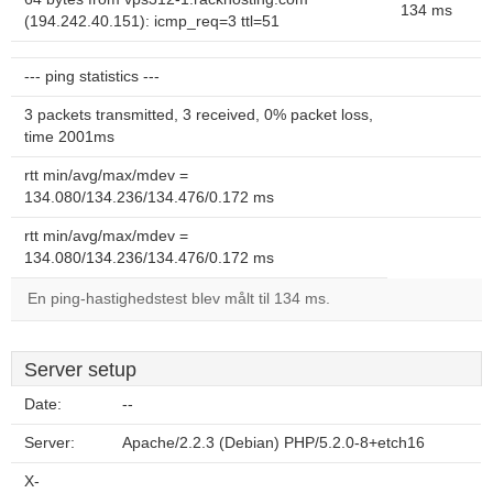
134 ms
(194.242.40.151): icmp_req=3 ttl=51
--- ping statistics ---
3 packets transmitted, 3 received, 0% packet loss,
time 2001ms
rtt min/avg/max/mdev =
134.080/134.236/134.476/0.172 ms
rtt min/avg/max/mdev =
134.080/134.236/134.476/0.172 ms
En ping-hastighedstest blev målt til 134 ms.
Server setup
Date:
--
Server:
Apache/2.2.3 (Debian) PHP/5.2.0-8+etch16
X-