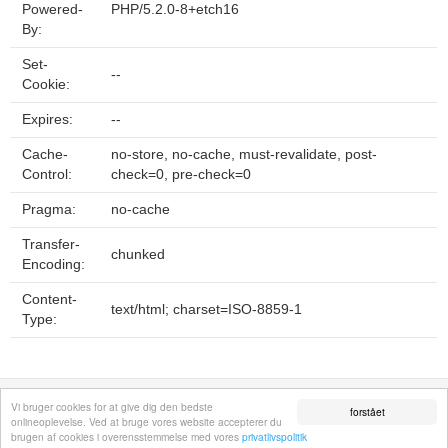
Powered-
PHP/5.2.0-8+etch16
By:
Set-
--
Cookie:
Expires:
--
Cache-
no-store, no-cache, must-revalidate, post-
Control:
check=0, pre-check=0
Pragma:
no-cache
Transfer-
chunked
Encoding:
Content-
text/html; charset=ISO-8859-1
Type:
Fortrolighedspolitik
Sitemap
Fjern hjemmeside
Kontakt
© 2026
Vi bruger cookies for at give dig den bedste
forstået
onlineoplevelse. Ved at bruge vores website accepterer du
brugen af cookies i overensstemmelse med vores
privatlivspolitik