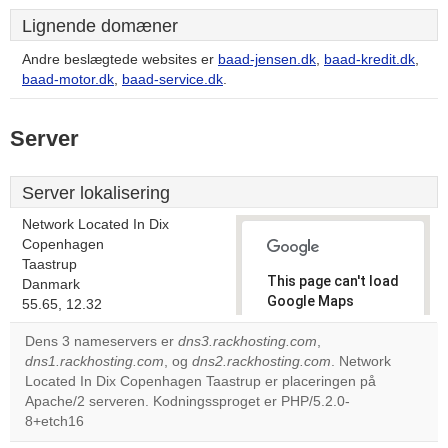
Lignende domæner
Andre beslægtede websites er
baad-jensen.dk
,
baad-kredit.dk
,
baad-motor.dk
,
baad-service.dk
.
Server
Server lokalisering
Network Located In Dix
Copenhagen
Taastrup
This page can't load
Danmark
Google Maps
55.65, 12.32
correctly.
Dens 3 nameservers er
dns3.rackhosting.com
,
dns1.rackhosting.com
, og
dns2.rackhosting.com
. Network
Do you
OK
Located In Dix Copenhagen Taastrup er placeringen på
own this
website?
Apache/2 serveren. Kodningssproget er PHP/5.2.0-
8+etch16