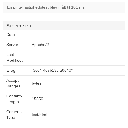
En ping-hastighedstest blev målt til 101 ms.
Server setup
Date:
--
Server:
Apache/2
Last-
--
Modified:
ETag:
"3cc4-4c7b13cfa0640"
Accept-
bytes
Ranges:
Content-
15556
Length:
Content-
text/html
Type: