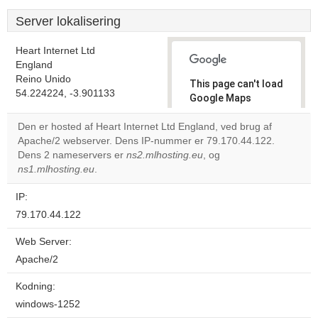
Server lokalisering
Heart Internet Ltd
England
Reino Unido
This page can't load
54.224224, -3.901133
Google Maps
correctly.
Den er hosted af Heart Internet Ltd England, ved brug af
Apache/2 webserver. Dens IP-nummer er 79.170.44.122.
Do you
OK
Dens 2 nameservers er
ns2.mlhosting.eu
own this
, og
website?
ns1.mlhosting.eu
.
IP:
79.170.44.122
Web Server:
Apache/2
Kodning:
windows-1252