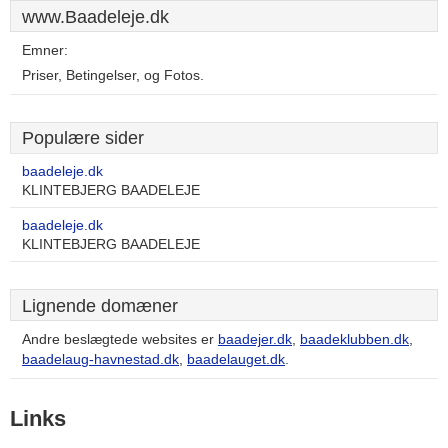
www.Baadeleje.dk
Emner:
Priser, Betingelser, og Fotos.
Populære sider
baadeleje.dk
KLINTEBJERG BAADELEJE
baadeleje.dk
KLINTEBJERG BAADELEJE
Lignende domæner
Andre beslægtede websites er
baadejer.dk
,
baadeklubben.dk
,
baadelaug-havnestad.dk
,
baadelauget.dk
.
Links