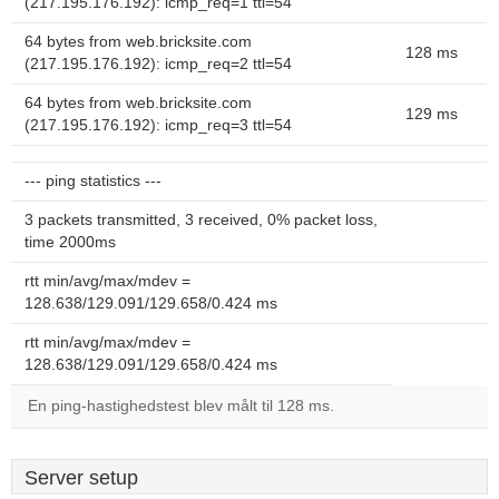
(217.195.176.192): icmp_req=1 ttl=54
64 bytes from web.bricksite.com
128 ms
(217.195.176.192): icmp_req=2 ttl=54
64 bytes from web.bricksite.com
129 ms
(217.195.176.192): icmp_req=3 ttl=54
--- ping statistics ---
3 packets transmitted, 3 received, 0% packet loss,
time 2000ms
rtt min/avg/max/mdev =
128.638/129.091/129.658/0.424 ms
rtt min/avg/max/mdev =
128.638/129.091/129.658/0.424 ms
En ping-hastighedstest blev målt til 128 ms.
Server setup