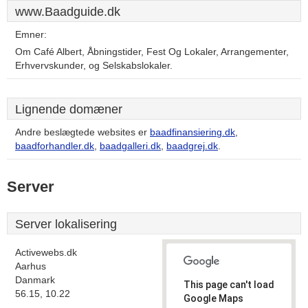
www.Baadguide.dk
Emner:
Om Café Albert, Åbningstider, Fest Og Lokaler, Arrangementer,
Erhvervskunder, og Selskabslokaler.
Lignende domæner
Andre beslægtede websites er
baadfinansiering.dk
,
baadforhandler.dk
,
baadgalleri.dk
,
baadgrej.dk
.
Server
Server lokalisering
Activewebs.dk
Aarhus
Danmark
This page can't load
56.15, 10.22
Google Maps