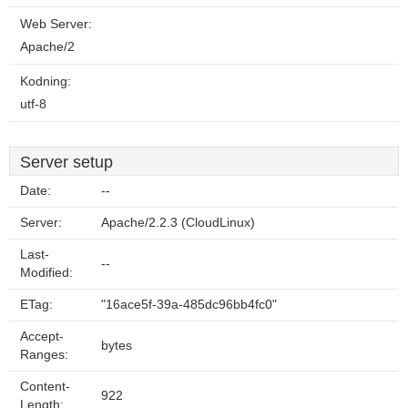
Web Server:
Apache/2
Kodning:
utf-8
Server setup
Date:
--
Server:
Apache/2.2.3 (CloudLinux)
Last-
--
Modified:
ETag:
"16ace5f-39a-485dc96bb4fc0"
Accept-
bytes
Ranges:
Content-
922
Length: