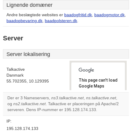
Lignende domæner
Andre beslægtede websites er
baadogfritid.dk
,
baadogmotor.dk
,
baadopbevaring.dk
,
baadpolsteren.dk
.
Server
Server lokalisering
Talkactive
Danmark
This page can't load
55.702355, 10.129395
Google Maps
correctly.
Der er 3 Nameservers,
ns3.talkactive.net
,
ns.talkactive.net
,
og
ns2.talkactive.net
. Talkactive er placeringen på Apache/2
Do you
OK
serveren. Dens IP-nummer er 195.128.174.133.
own this
website?
IP:
195.128.174.133