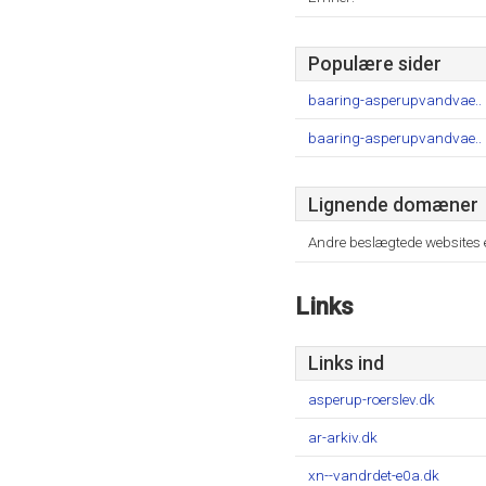
Populære sider
baaring-asperupvandvae..
baaring-asperupvandvae..
Lignende domæner
Andre beslægtede websites 
Links
Links ind
asperup-roerslev.dk
ar-arkiv.dk
xn--vandrdet-e0a.dk