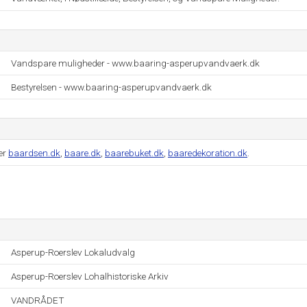
Vandspare muligheder - www.baaring-asperupvandvaerk.dk
Bestyrelsen - www.baaring-asperupvandvaerk.dk
er
baardsen.dk
,
baare.dk
,
baarebuket.dk
,
baaredekoration.dk
.
Asperup-Roerslev Lokaludvalg
Asperup-Roerslev Lohalhistoriske Arkiv
VANDRÅDET