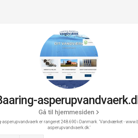
Baaring-asperupvandvaerk.d
Gå til hjemmesiden
g-asperupvandvaerk er rangeret 248.690 i Danmark.
'Vandværket - www.b
asperupvandvaerk.dk.'