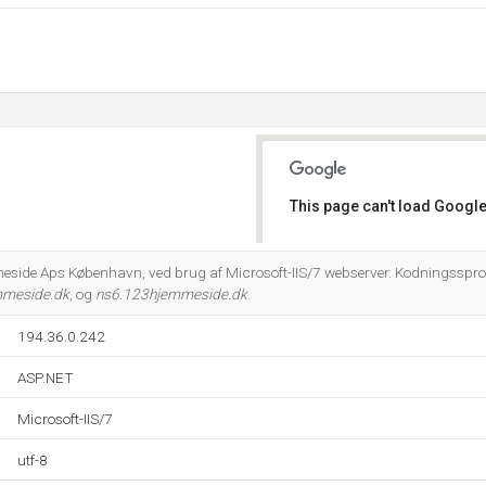
This page can't load Google
Do you own this website?
eside Aps København, ved brug af Microsoft-IIS/7 webserver. Kodningssprog
mmeside.dk
, og
ns6.123hjemmeside.dk
.
194.36.0.242
ASP.NET
Microsoft-IIS/7
utf-8