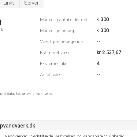
Links
Server
< 300
Månedlig antal sider set
0
rk
< 300
Månedlige besøg
--
Værdi per besøgende
kr 2.537,67
Estimeret værdi
4
Eksterne links
--
Antal sider
meret data, læs ansvarsfraskrivelse.
pvandvaerk.dk
Vandværket, I Nødstilfælde, Bestyrelsen, og Vandspare Muligheder.