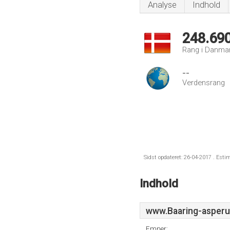
Analyse
Indhold
248.69
Rang i Danma
--
Verdensrang
Sidst opdateret: 26-04-2017 . Esti
Indhold
www.Baaring-asperu
Emner: