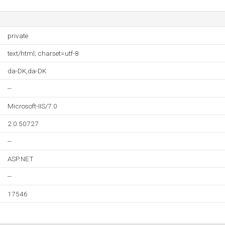
private
text/html; charset=utf-8
da-DK,da-DK
--
Microsoft-IIS/7.0
2.0.50727
--
ASP.NET
--
17546