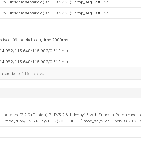
721.internet-server.dk (87.118.67.21): icmp_seq=2 ttl=54
721.internet-server.dk (87.118.67.21): icmp_seq=3 ttl=54
eceived, 0% packet loss, time 2000ms
114.982/115.648/115.982/0.613 ms
114.982/115.648/115.982/0.613 ms
sulterede i et 115 ms svar.
--
Apache/2.2.9 (Debian) PHP/5.2.6-1+lenny16 with Suhosin-Patch mod_py
mod_ruby/1.2.6 Ruby/1.8.7(2008-08-11) mod_ssl/2.2.9 OpenSSL/0.9.8
--