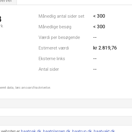
Server
< 300
Månedlig antal sider set
3
rk
< 300
Månedlige besøg
--
Værdi per besøgende
kr 2.819,76
Estimeret værdi
--
Eksterne links
--
Antal sider
meret data, læs ansvarsfraskrivelse.
 websites er
baatnak.dk
,
baatplassen.dk
,
baatrup.dk
,
baatvakt.dk
.