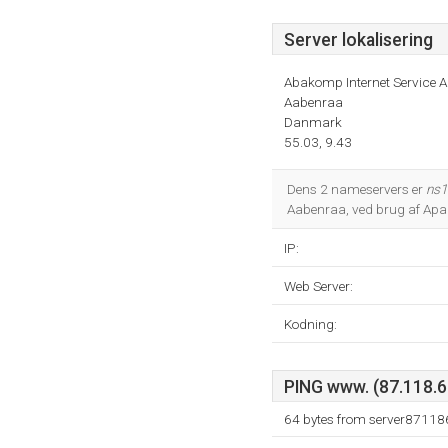
Server lokalisering
Abakomp Internet Service A
Aabenraa
Danmark
55.03, 9.43
Dens 2 nameservers er
ns1
Aabenraa, ved brug af Apac
IP:
Web Server:
Kodning:
PING www. (87.118.67
64 bytes from server871186