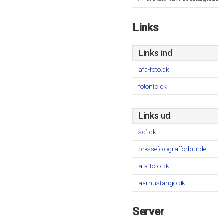
Links
Links ind
afa-foto.dk
fotonic.dk
Links ud
sdf.dk
pressefotografforbunde..
afa-foto.dk
aarhustango.dk
Server