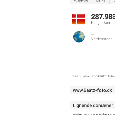
Analyse
Links
287.98
Rang i Danma
--
Verdensrang
Sidst opdateret: 26-04-2017 . Esti
www.Baatz-foto.dk
Lignende domæner
Andre tæt navnebeslægtede