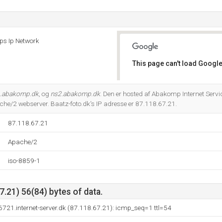
ps Ip Network
This page can't load Google
Do you own this website?
.abakomp.dk
, og
ns2.abakomp.dk
. Den er hosted af Abakomp Internet Servi
he/2 webserver. Baatz-foto.dk's IP adresse er 87.118.67.21.
87.118.67.21
Apache/2
iso-8859-1
.21) 56(84) bytes of data.
721.internet-server.dk (87.118.67.21): icmp_seq=1 ttl=54