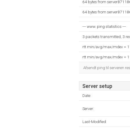
64 bytes from server871186
64 bytes from server871186
--- www. ping statistics ---
3 packets transmitted, 3 r
rtt min/avg/max/mdev = 
rtt min/avg/max/mdev = 
Afsendt ping til serveren re
Server setup
Date:
Server:
Last-Modified: