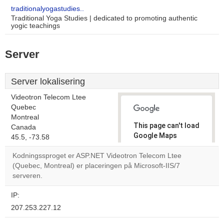
traditionalyogastudies..
Traditional Yoga Studies | dedicated to promoting authentic
yogic teachings
Server
Server lokalisering
Videotron Telecom Ltee
Quebec
Montreal
This page can't load
Canada
Google Maps
45.5, -73.58
correctly.
Kodningssproget er ASP.NET Videotron Telecom Ltee
(Quebec, Montreal) er placeringen på Microsoft-IIS/7
Do you
OK
serveren.
own this
website?
IP:
207.253.227.12