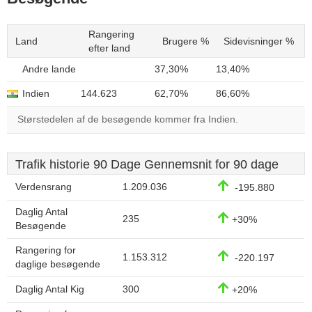
Rangering
Land
Brugere %
Sidevisninger %
efter land
Andre lande
37,30%
13,40%
Indien
144.623
62,70%
86,60%
Størstedelen af de besøgende kommer fra Indien.
Trafik historie 90 Dage Gennemsnit for 90 dage
Verdensrang
1.209.036
-195.880
Daglig Antal
235
+30%
Besøgende
Rangering for
1.153.312
-220.197
daglige besøgende
Daglig Antal Kig
300
+20%