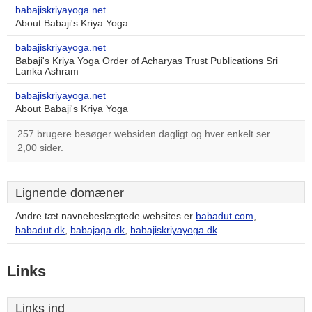
babajiskriyayoga.net
About Babaji's Kriya Yoga
babajiskriyayoga.net
Babaji's Kriya Yoga Order of Acharyas Trust Publications Sri
Lanka Ashram
babajiskriyayoga.net
About Babaji's Kriya Yoga
257 brugere besøger websiden dagligt og hver enkelt ser
2,00 sider.
Lignende domæner
Andre tæt navnebeslægtede websites er
babadut.com
,
babadut.dk
,
babajaga.dk
,
babajiskriyayoga.dk
.
Links
Links ind