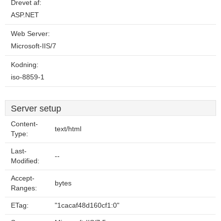
Drevet af:
ASP.NET
Web Server:
Microsoft-IIS/7
Kodning:
iso-8859-1
Server setup
Content-
text/html
Type:
Last-
--
Modified:
Accept-
bytes
Ranges:
ETag:
"1cacaf48d160cf1:0"