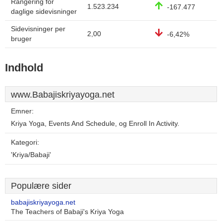
Rangering for
1.523.234
-167.477
daglige sidevisninger
Sidevisninger per
2,00
-6,42%
bruger
Indhold
www.Babajiskriyayoga.net
Emner:
Kriya Yoga, Events And Schedule, og Enroll In Activity.
Kategori:
'Kriya/Babaji'
Populære sider
babajiskriyayoga.net
The Teachers of Babaji's Kriya Yoga