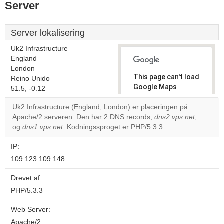
Server
Server lokalisering
Uk2 Infrastructure
England
London
This page can't load
Reino Unido
Google Maps
51.5, -0.12
correctly.
Uk2 Infrastructure (England, London) er placeringen på
Apache/2 serveren. Den har 2 DNS records,
dns2.vps.net
,
Do you
OK
og
dns1.vps.net
. Kodningssproget er PHP/5.3.3
own this
website?
IP:
109.123.109.148
Drevet af:
PHP/5.3.3
Web Server:
Apache/2