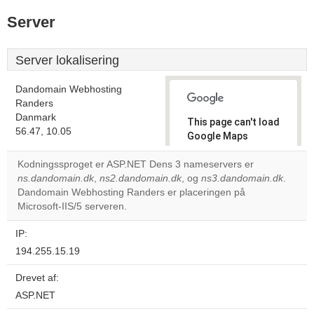
Server
Server lokalisering
Dandomain Webhosting
Randers
Danmark
This page can't load
56.47, 10.05
Google Maps
correctly.
Kodningssproget er ASP.NET Dens 3 nameservers er
ns.dandomain.dk
,
ns2.dandomain.dk
, og
ns3.dandomain.dk
.
Do you
OK
Dandomain Webhosting Randers er placeringen på
own this
website?
Microsoft-IIS/5 serveren.
IP:
194.255.15.19
Drevet af:
ASP.NET