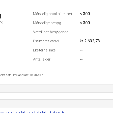
< 300
Månedlig antal sider set
0
rk
< 300
Månedlige besøg
--
Værdi per besøgende
kr 2.632,73
Estimeret værdi
--
Eksterne links
--
Antal sider
meret data, læs ansvarsfraskrivelse.
ews.com
,
babolat.com
,
babolat.fr
,
babon.dk
.