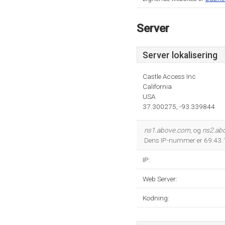
Server
Server lokalisering
Castle Access Inc
California
USA
37.300275, -93.339844
ns1.above.com
, og
ns2.ab
Dens IP-nummer er 69.43.
IP:
Web Server:
Kodning: