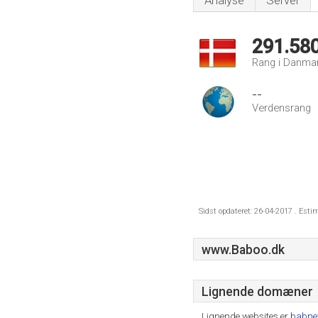
Analyse
Server
291.58
Rang i Danma
--
Verdensrang
Sidst opdateret: 26-04-2017 . Esti
www.Baboo.dk
Lignende domæner
Lignende websites er
babn