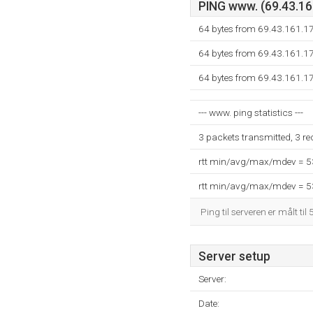
PING www. (69.43.161
64 bytes from 69.43.161.1
64 bytes from 69.43.161.1
64 bytes from 69.43.161.1
--- www. ping statistics ---
3 packets transmitted, 3 r
rtt min/avg/max/mdev = 
rtt min/avg/max/mdev = 
Ping til serveren er målt til
Server setup
Server:
Date: