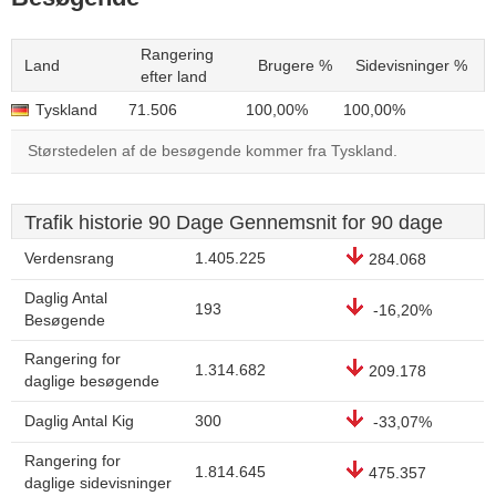
Rangering
Land
Brugere %
Sidevisninger %
efter land
Tyskland
71.506
100,00%
100,00%
Størstedelen af de besøgende kommer fra Tyskland.
Trafik historie 90 Dage Gennemsnit for 90 dage
Verdensrang
1.405.225
284.068
Daglig Antal
193
-16,20%
Besøgende
Rangering for
1.314.682
209.178
daglige besøgende
Daglig Antal Kig
300
-33,07%
Rangering for
1.814.645
475.357
daglige sidevisninger