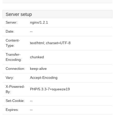
Server setup
Server:
nginx/1.2.1
Date:
--
Content-
text/html; charset=UTF-8
Type:
Transfer-
chunked
Encoding:
Connection:
keep-alive
Vary:
Accept-Encoding
X-Powered-
PHP/5.3.3-7+squeeze19
By:
Set-Cookie:
--
Expires:
--