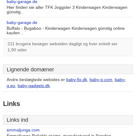
baby-garage.de
Hier finden sie aller TFK Joggster 3 Kinderwagen Kinderwagen
günstig ..
baby-garage.de
Buffalo - Bugaboo - Kinderwagen Kinderwagen günstig online
kaufen ..
211 brugere besøger websiden dagligt og hver enkelt ser
1,90 sider.
Lignende domæner
Andre beslægtede websites er
baby-fix.dk
,
baby-g.com
,
baby-
g.eu
,
baby-gadgets.dk
.
Links
Links ind
emmaljunga.com
Emmaljunga Reliable prams, manufactured in Sweden