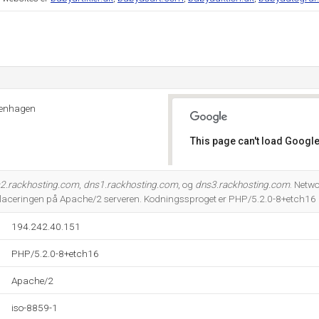
penhagen
This page can't load Google
Do you own this website?
2.rackhosting.com
,
dns1.rackhosting.com
, og
dns3.rackhosting.com
. Netw
aceringen på Apache/2 serveren. Kodningssproget er PHP/5.2.0-8+etch16
194.242.40.151
PHP/5.2.0-8+etch16
Apache/2
iso-8859-1