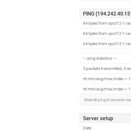
PING (194.242.40.151
64 bytes from vps312-1.ra
64 bytes from vps312-1.ra
64 bytes from vps312-1.ra
--- ping statistics ---
3 packets transmitted, 3 r
rtt min/avg/max/mdev = 
rtt min/avg/max/mdev = 
Afsendt ping til serveren re
Server setup
Date: