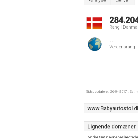
Analyse
Server
284.20
Rang i Danma
--
Verdensrang
Sidst opdateret: 26-04-2017 . Esti
www.Babyautostol.d
Lignende domæner
Andre tæt navnebeslægtede