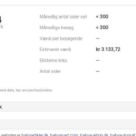
< 300
Månedlig antal sider set
4
rk
< 300
Månedlige besøg
--
Værdi per besøgende
kr 3.133,72
Estimeret værdi
--
Eksterne links
--
Antal sider
meret data, læs ansvarsfraskrivelse.
k
 websites er
babyartikler.dk
,
babyasart.com
,
babyauktion.dk
,
babyautograf