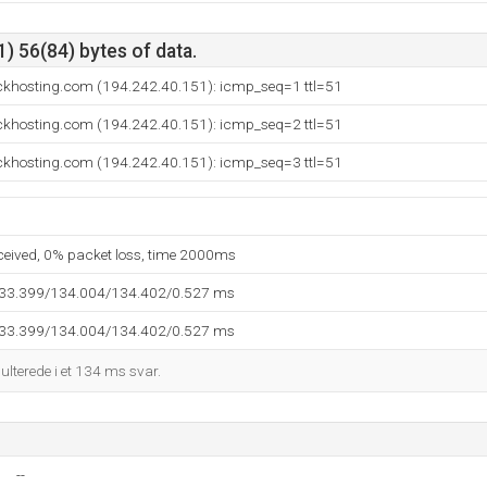
) 56(84) bytes of data.
ckhosting.com (194.242.40.151): icmp_seq=1 ttl=51
ckhosting.com (194.242.40.151): icmp_seq=2 ttl=51
ckhosting.com (194.242.40.151): icmp_seq=3 ttl=51
eceived, 0% packet loss, time 2000ms
133.399/134.004/134.402/0.527 ms
133.399/134.004/134.402/0.527 ms
sulterede i et 134 ms svar.
--