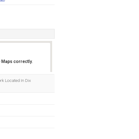
 Maps correctly.
OK
ork Located In Dix