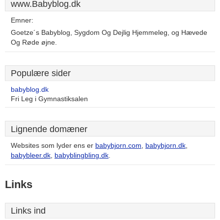
www.Babyblog.dk
Emner:
Goetze´s Babyblog, Sygdom Og Dejlig Hjemmeleg, og Hævede
Og Røde øjne.
Populære sider
babyblog.dk
Fri Leg i Gymnastiksalen
Lignende domæner
Websites som lyder ens er
babybjorn.com
,
babybjorn.dk
,
babybleer.dk
,
babyblingbling.dk
.
Links
Links ind