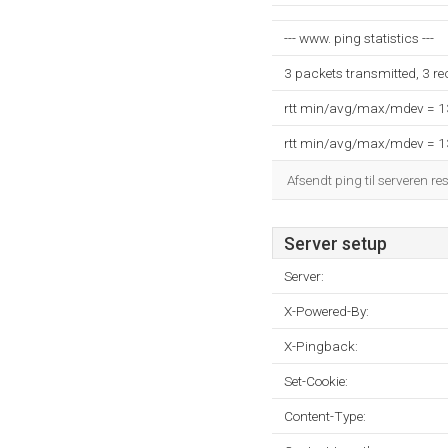
--- www. ping statistics ---
3 packets transmitted, 3 r
rtt min/avg/max/mdev = 
rtt min/avg/max/mdev = 
Afsendt ping til serveren re
Server setup
Server:
X-Powered-By:
X-Pingback:
Set-Cookie:
Content-Type: