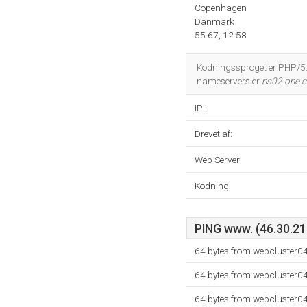
Copenhagen
Danmark
55.67, 12.58
Kodningssproget er PHP/5.
nameservers er
ns02.one.
IP:
Drevet af:
Web Server:
Kodning:
PING www. (46.30.211
64 bytes from webcluster0
64 bytes from webcluster0
64 bytes from webcluster0