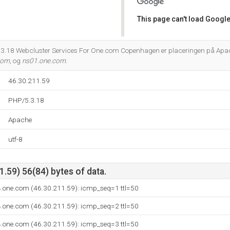
This page can't load Google
Do you own this website?
3.18 Webcluster Services For One.com Copenhagen er placeringen på Apac
com
, og
ns01.one.com
.
46.30.211.59
PHP/5.3.18
Apache
utf-8
.59) 56(84) bytes of data.
4.one.com (46.30.211.59): icmp_seq=1 ttl=50
4.one.com (46.30.211.59): icmp_seq=2 ttl=50
4.one.com (46.30.211.59): icmp_seq=3 ttl=50