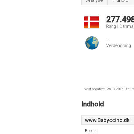
Analyse
Indhold
277.49
Rang i Danma
--
Verdensrang
Sidst opdateret: 26-04-2017 . Esti
Indhold
www.Babyccino.dk
Emner: