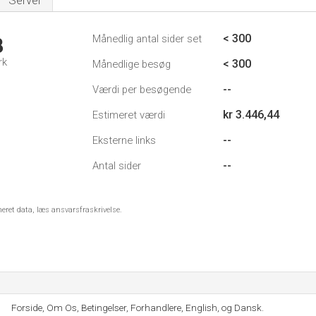
Server
< 300
Månedlig antal sider set
8
rk
< 300
Månedlige besøg
--
Værdi per besøgende
kr 3.446,44
Estimeret værdi
--
Eksterne links
--
Antal sider
meret data, læs ansvarsfraskrivelse.
Forside, Om Os, Betingelser, Forhandlere, English, og Dansk.