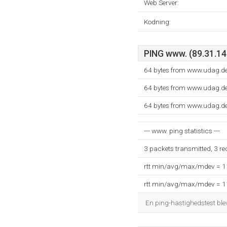
Web Server:
Kodning:
PING www. (89.31.143
64 bytes from www.udag.de
64 bytes from www.udag.de
64 bytes from www.udag.de
--- www. ping statistics ---
3 packets transmitted, 3 r
rtt min/avg/max/mdev = 
rtt min/avg/max/mdev = 
En ping-hastighedstest blev