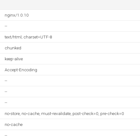
nginx/1.0.10
--
text/html; charset=UTF-8
chunked
keep-alive
Accept-Encoding
--
--
--
no-store, no-cache, must-revalidate, post-check=0, pre-check=0
no-cache
--