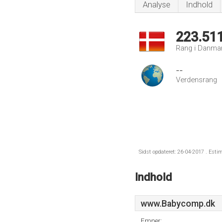
Analyse
Indhold
223.51
Rang i Danma
--
Verdensrang
Sidst opdateret: 26-04-2017 . Esti
Indhold
www.Babycomp.dk
Emner: