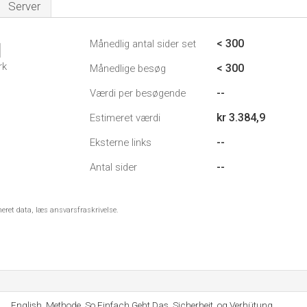
Server
< 300
Månedlig antal sider set
1
rk
< 300
Månedlige besøg
--
Værdi per besøgende
kr 3.384,9
Estimeret værdi
--
Eksterne links
--
Antal sider
meret data, læs ansvarsfraskrivelse.
English, Methode, So Einfach Geht Das, Sicherheit, og Verhütung.