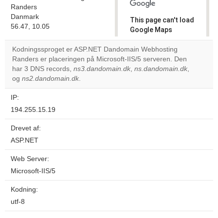
Randers
Danmark
This page can't load
56.47, 10.05
Google Maps
correctly.
Kodningssproget er ASP.NET Dandomain Webhosting
Randers er placeringen på Microsoft-IIS/5 serveren. Den
Do you
OK
har 3 DNS records,
ns3.dandomain.dk
,
ns.dandomain.dk
own this
,
website?
og
ns2.dandomain.dk
.
IP:
194.255.15.19
Drevet af:
ASP.NET
Web Server:
Microsoft-IIS/5
Kodning:
utf-8