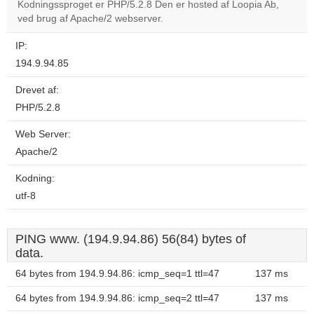
Kodningssproget er PHP/5.2.8 Den er hosted af Loopia Ab,
ved brug af Apache/2 webserver.
Do you
OK
own this
website?
IP:
194.9.94.85
Drevet af:
PHP/5.2.8
Web Server:
Apache/2
Kodning:
utf-8
PING www. (194.9.94.86) 56(84) bytes of
data.
64 bytes from 194.9.94.86: icmp_seq=1 ttl=47
137 ms
64 bytes from 194.9.94.86: icmp_seq=2 ttl=47
137 ms