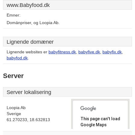
www.Babyfood.dk
Emner:
Domänpriser, og Loopia Ab.
Lignende domæner
Lignende websites er
babyfitness.dk
,
babyfive.dk
,
babyfix.dk
,
babyfod.dk
.
Server
Server lokalisering
Loopia Ab
Sverige
This page can't load
61.270233, 18.632813
Google Maps
correctly.