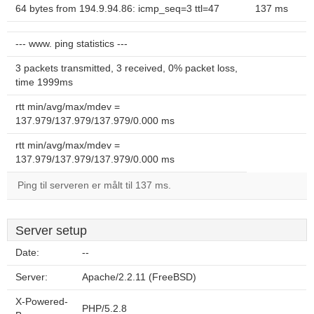
64 bytes from 194.9.94.86: icmp_seq=3 ttl=47
137 ms
--- www. ping statistics ---
3 packets transmitted, 3 received, 0% packet loss,
time 1999ms
rtt min/avg/max/mdev =
137.979/137.979/137.979/0.000 ms
rtt min/avg/max/mdev =
137.979/137.979/137.979/0.000 ms
Ping til serveren er målt til 137 ms.
Server setup
Date:
--
Server:
Apache/2.2.11 (FreeBSD)
X-Powered-
PHP/5.2.8