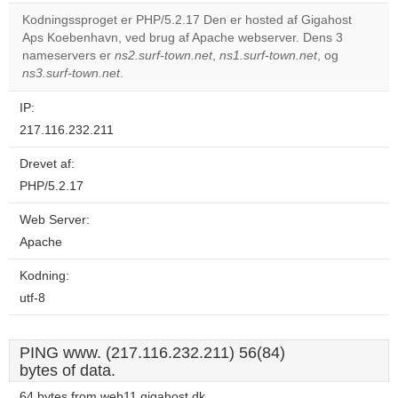
correctly.
Kodningssproget er PHP/5.2.17 Den er hosted af Gigahost
Aps Koebenhavn, ved brug af Apache webserver. Dens 3
Do you
OK
nameservers er
ns2.surf-town.net
,
ns1.surf-town.net
own this
, og
website?
ns3.surf-town.net
.
IP:
217.116.232.211
Drevet af:
PHP/5.2.17
Web Server:
Apache
Kodning:
utf-8
PING www. (217.116.232.211) 56(84)
bytes of data.
64 bytes from web11.gigahost.dk