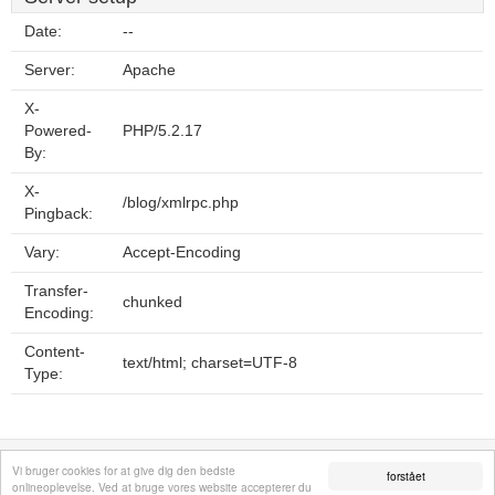
Date:
--
Server:
Apache
X-
Powered-
PHP/5.2.17
By:
X-
/blog/xmlrpc.php
Pingback:
Vary:
Accept-Encoding
Transfer-
chunked
Encoding:
Content-
text/html; charset=UTF-8
Type:
Fortrolighedspolitik
Sitemap
Fjern hjemmeside
Kontakt
© 2026
Vi bruger cookies for at give dig den bedste
forstået
onlineoplevelse. Ved at bruge vores website accepterer du