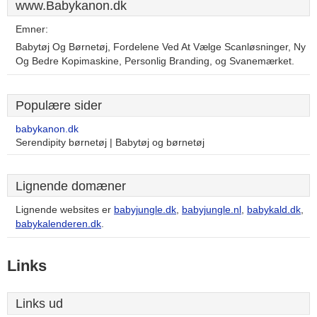
www.Babykanon.dk
Emner:
Babytøj Og Børnetøj, Fordelene Ved At Vælge Scanløsninger, Ny
Og Bedre Kopimaskine, Personlig Branding, og Svanemærket.
Populære sider
babykanon.dk
Serendipity børnetøj | Babytøj og børnetøj
Lignende domæner
Lignende websites er
babyjungle.dk
,
babyjungle.nl
,
babykald.dk
,
babykalenderen.dk
.
Links
Links ud