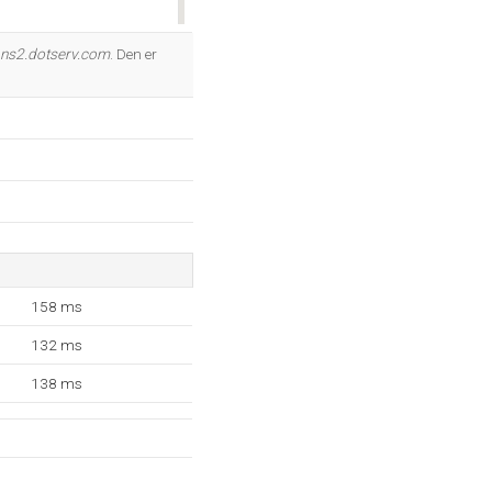
OK
ns2.dotserv.com
. Den er
158 ms
132 ms
138 ms