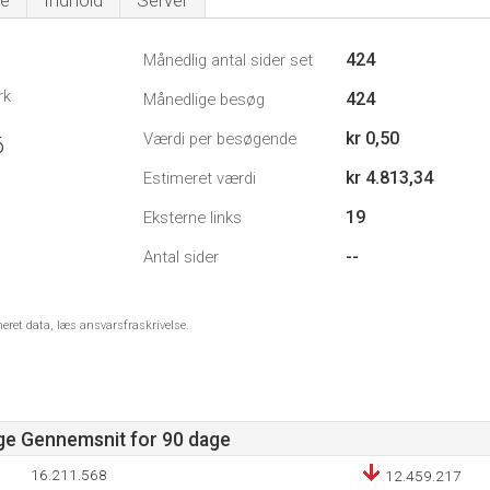
e
Indhold
Server
424
Månedlig antal sider set
rk
424
Månedlige besøg
kr 0,50
Værdi per besøgende
6
kr 4.813,34
Estimeret værdi
19
Eksterne links
--
Antal sider
meret data, læs ansvarsfraskrivelse.
age Gennemsnit for 90 dage
16.211.568
12.459.217