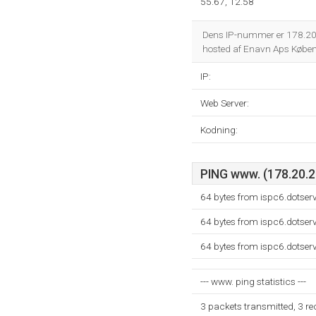
55.67, 12.58
Dens IP-nummer er 178.20
hosted af Enavn Aps Køben
IP:
Web Server:
Kodning:
PING www. (178.20.21
64 bytes from ispc6.dotser
64 bytes from ispc6.dotser
64 bytes from ispc6.dotser
--- www. ping statistics ---
3 packets transmitted, 3 r