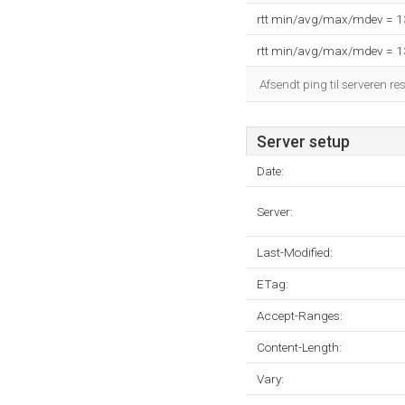
rtt min/avg/max/mdev = 
rtt min/avg/max/mdev = 
Afsendt ping til serveren re
Server setup
Date:
Server:
Last-Modified:
ETag:
Accept-Ranges:
Content-Length:
Vary: