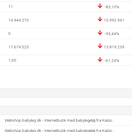
11
-83,10%
14.944.270
10.992.941
0
-93,44%
17.674.525
13.819.239
1,00
-61,24%
Webshop babyleg.dk - Internetbutik med babylegetøj fra Kaloo ..
Webshop babyleg.dk - Internetbutik med babylegetøj fra Kaloo ..