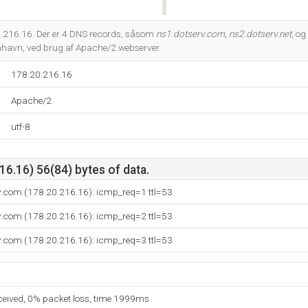
Do you own this website?
.216.16. Der er 4 DNS records, såsom
ns1.dotserv.com
,
ns2.dotserv.net
, og
havn, ved brug af Apache/2 webserver.
178.20.216.16
Apache/2
utf-8
6.16) 56(84) bytes of data.
v.com (178.20.216.16): icmp_req=1 ttl=53
v.com (178.20.216.16): icmp_req=2 ttl=53
v.com (178.20.216.16): icmp_req=3 ttl=53
eceived, 0% packet loss, time 1999ms