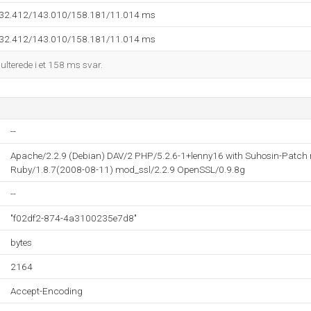
132.412/143.010/158.181/11.014 ms
132.412/143.010/158.181/11.014 ms
sulterede i et 158 ms svar.
--
Apache/2.2.9 (Debian) DAV/2 PHP/5.2.6-1+lenny16 with Suhosin-Patch
Ruby/1.8.7(2008-08-11) mod_ssl/2.2.9 OpenSSL/0.9.8g
--
"f02df2-874-4a3100235e7d8"
bytes
2164
Accept-Encoding