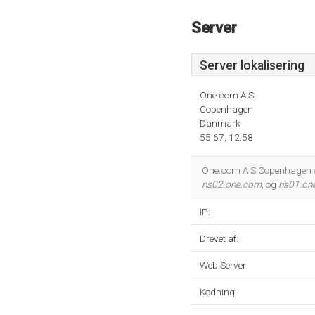
Server
Server lokalisering
One.com A S
Copenhagen
Danmark
55.67, 12.58
One.com A S Copenhagen er
ns02.one.com
, og
ns01.on
IP:
Drevet af:
Web Server:
Kodning: