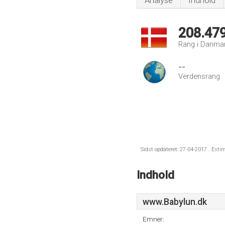
Analyse
Indhold
208.47
Rang i Danma
--
Verdensrang
Sidst opdateret: 27-04-2017 . Esti
Indhold
www.Babylun.dk
Emner: