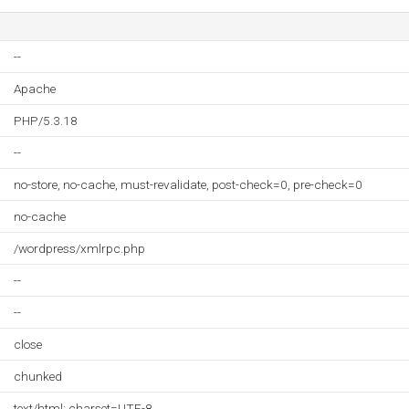
--
Apache
PHP/5.3.18
--
no-store, no-cache, must-revalidate, post-check=0, pre-check=0
no-cache
/wordpress/xmlrpc.php
--
--
close
chunked
text/html; charset=UTF-8