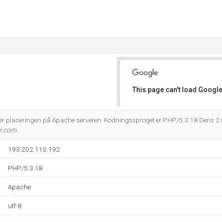
This page can't load Google
Do you own this website?
 placeringen på Apache serveren. Kodningssproget er PHP/5.3.18 Dens 2
e.com
.
193.202.110.192
PHP/5.3.18
Apache
utf-8