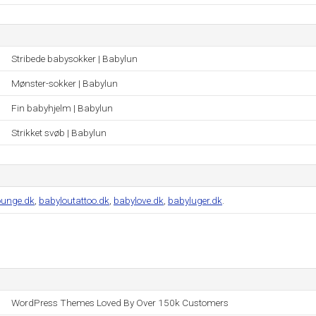
Stribede babysokker | Babylun
Mønster-sokker | Babylun
Fin babyhjelm | Babylun
Strikket svøb | Babylun
ounge.dk
,
babyloutattoo.dk
,
babylove.dk
,
babyluger.dk
.
WordPress Themes Loved By Over 150k Customers