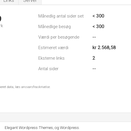
Links
Server
< 300
Månedlig antal sider set
9
rk
< 300
Månedlige besøg
--
Værdi per besøgende
kr 2.568,58
Estimeret værdi
2
Eksterne links
--
Antal sider
meret data, læs ansvarsfraskrivelse.
Elegant Wordpress Themes, og Wordpress.