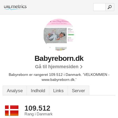
Babyreborn.dk
Gå til hjemmesiden
Babyreborn er rangeret 109.512 i Danmark.
'VELKOMMEN -
www.babyreborn.dk.'
Analyse
Indhold
Links
Server
109.512
Rang i Danmark