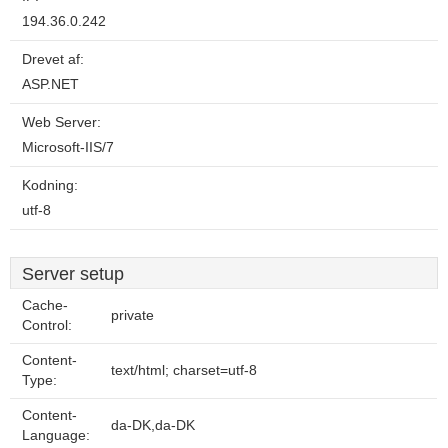
194.36.0.242
Drevet af:
ASP.NET
Web Server:
Microsoft-IIS/7
Kodning:
utf-8
Server setup
Cache-
private
Control:
Content-
text/html; charset=utf-8
Type:
Content-
da-DK,da-DK
Language: