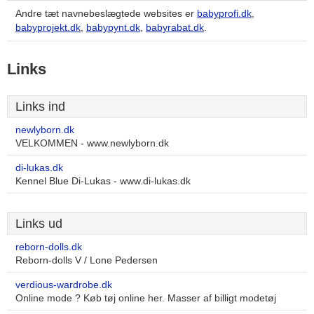
Andre tæt navnebeslægtede websites er
babyprofi.dk
,
babyprojekt.dk
,
babypynt.dk
,
babyrabat.dk
.
Links
Links ind
newlyborn.dk
VELKOMMEN - www.newlyborn.dk
di-lukas.dk
Kennel Blue Di-Lukas - www.di-lukas.dk
Links ud
reborn-dolls.dk
Reborn-dolls V / Lone Pedersen
verdious-wardrobe.dk
Online mode ? Køb tøj online her. Masser af billigt modetøj