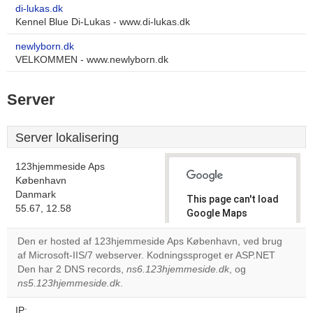
di-lukas.dk
Kennel Blue Di-Lukas - www.di-lukas.dk
newlyborn.dk
VELKOMMEN - www.newlyborn.dk
Server
Server lokalisering
123hjemmeside Aps
København
Danmark
This page can't load
55.67, 12.58
Google Maps
correctly.
Den er hosted af 123hjemmeside Aps København, ved brug
af Microsoft-IIS/7 webserver. Kodningssproget er ASP.NET
Do you
OK
Den har 2 DNS records,
ns6.123hjemmeside.dk
own this
, og
website?
ns5.123hjemmeside.dk
.
IP: