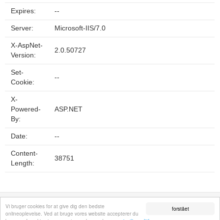
Expires:
--
Server:
Microsoft-IIS/7.0
X-AspNet-
2.0.50727
Version:
Set-
--
Cookie:
X-
Powered-
ASP.NET
By:
Date:
--
Content-
38751
Length:
Fortrolighedspolitik
Sitemap
Fjern hjemmeside
Kontakt
© 2026
Vi bruger cookies for at give dig den bedste
forstået
onlineoplevelse. Ved at bruge vores website accepterer du