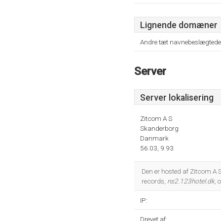
Lignende domæner
Andre tæt navnebeslægtede
Server
Server lokalisering
Zitcom A S
Skanderborg
Danmark
56.03, 9.93
Den er hosted af Zitcom A 
records,
ns2.123hotel.dk
, 
IP:
Drevet af: