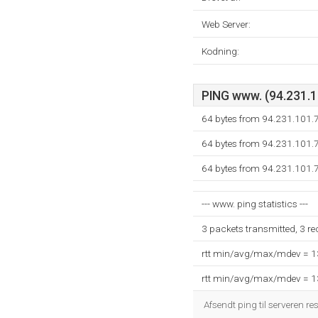
Web Server:
Kodning:
PING www. (94.231.10
64 bytes from 94.231.101.
64 bytes from 94.231.101.
64 bytes from 94.231.101.
--- www. ping statistics ---
3 packets transmitted, 3 r
rtt min/avg/max/mdev = 
rtt min/avg/max/mdev = 
Afsendt ping til serveren re