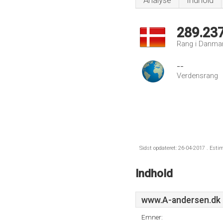
Analyse
Indhold
289.23
Rang i Danma
--
Verdensrang
Sidst opdateret: 26-04-2017 . Esti
Indhold
www.A-andersen.dk
Emner: