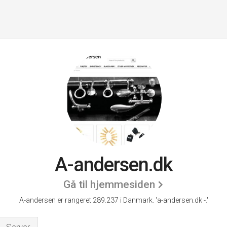
A-andersen.dk
Gå til hjemmesiden
A-andersen er rangeret 289.237 i Danmark.
'a-andersen.dk -.'