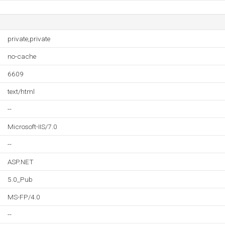
private,private
no-cache
6609
text/html
--
Microsoft-IIS/7.0
--
ASP.NET
5.0_Pub
MS-FP/4.0
--