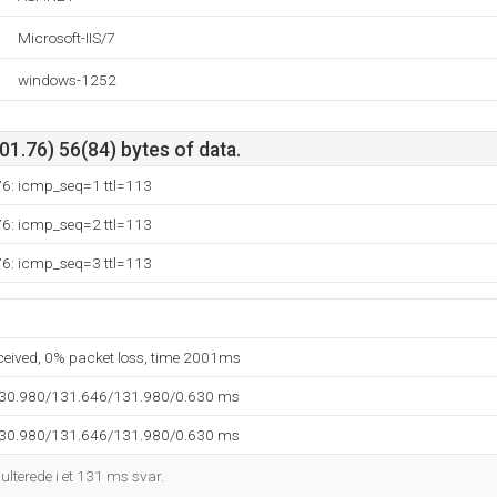
Microsoft-IIS/7
windows-1252
1.76) 56(84) bytes of data.
76: icmp_seq=1 ttl=113
76: icmp_seq=2 ttl=113
76: icmp_seq=3 ttl=113
eceived, 0% packet loss, time 2001ms
130.980/131.646/131.980/0.630 ms
130.980/131.646/131.980/0.630 ms
sulterede i et 131 ms svar.