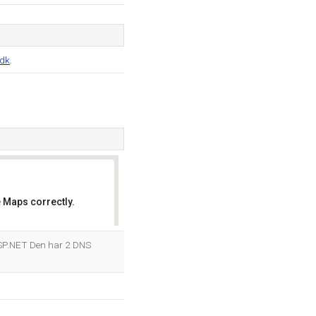
.dk
.
 Maps correctly.
OK
ASP.NET Den har 2 DNS