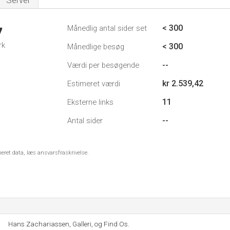
Server
< 300
Månedlig antal sider set
7
rk
< 300
Månedlige besøg
--
Værdi per besøgende
kr 2.539,42
Estimeret værdi
11
Eksterne links
--
Antal sider
meret data, læs ansvarsfraskrivelse.
Hans Zachariassen, Galleri, og Find Os.