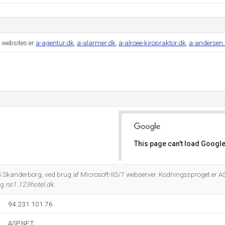
 websites er
a-agentur.dk
,
a-alarmer.dk
,
a-alroee-kiropraktor.dk
,
a-andersen
This page can't load Google
Do you own this website?
S Skanderborg, ved brug af Microsoft-IIS/7 webserver. Kodningssproget er 
og
ns1.123hotel.dk
.
94.231.101.76
ASP.NET