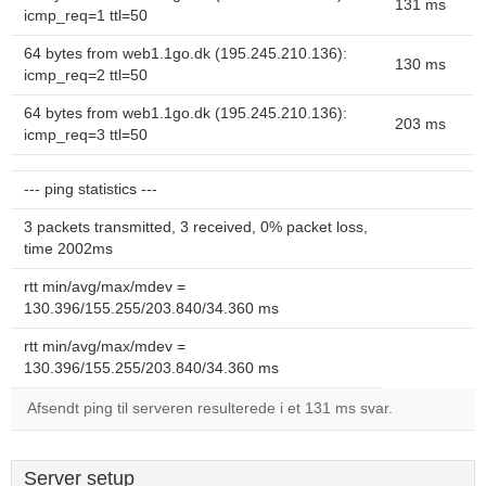
131 ms
icmp_req=1 ttl=50
64 bytes from web1.1go.dk (195.245.210.136):
130 ms
icmp_req=2 ttl=50
64 bytes from web1.1go.dk (195.245.210.136):
203 ms
icmp_req=3 ttl=50
--- ping statistics ---
3 packets transmitted, 3 received, 0% packet loss,
time 2002ms
rtt min/avg/max/mdev =
130.396/155.255/203.840/34.360 ms
rtt min/avg/max/mdev =
130.396/155.255/203.840/34.360 ms
Afsendt ping til serveren resulterede i et 131 ms svar.
Server setup