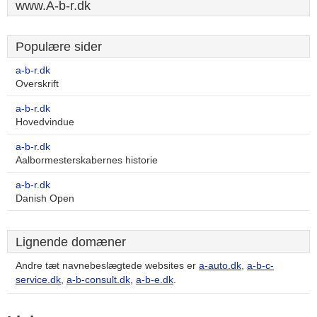
www.A-b-r.dk
Populære sider
a-b-r.dk
Overskrift
a-b-r.dk
Hovedvindue
a-b-r.dk
Aalbormesterskabernes historie
a-b-r.dk
Danish Open
Lignende domæner
Andre tæt navnebeslægtede websites er
a-auto.dk
,
a-b-c-
service.dk
,
a-b-consult.dk
,
a-b-e.dk
.