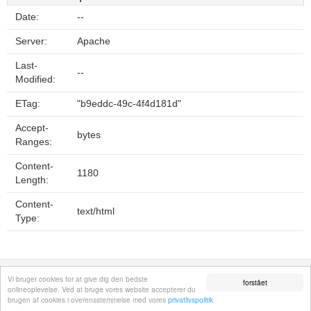
Date:
--
Server:
Apache
Last-
--
Modified:
ETag:
"b9eddc-49c-4f4d181d"
Accept-
bytes
Ranges:
Content-
1180
Length:
Content-
text/html
Type:
Fortrolighedspolitik
Sitemap
Fjern hjemmeside
Kontakt
© 2026
Vi bruger cookies for at give dig den bedste
forstået
onlineoplevelse. Ved at bruge vores website accepterer du
brugen af cookies i overensstemmelse med vores
privatlivspolitik