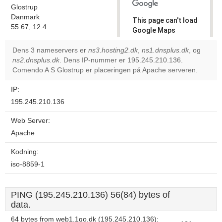
Glostrup
Danmark
This page can't load
55.67, 12.4
Google Maps
correctly.
Dens 3 nameservers er
ns3.hosting2.dk
,
ns1.dnsplus.dk
, og
ns2.dnsplus.dk
. Dens IP-nummer er 195.245.210.136.
Do you
OK
Comendo A S Glostrup er placeringen på Apache serveren.
own this
website?
IP:
195.245.210.136
Web Server:
Apache
Kodning:
iso-8859-1
PING (195.245.210.136) 56(84) bytes of
data.
64 bytes from web1.1go.dk (195.245.210.136):