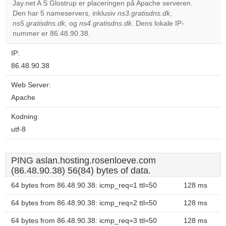
Jay.net A S Glostrup er placeringen på Apache serveren.
Den har 5 nameservers, inklusiv
ns3.gratisdns.dk
,
Do you
OK
ns5.gratisdns.dk
, og
ns4.gratisdns.dk
. Dens lokale IP-
own this
website?
nummer er 86.48.90.38.
IP:
86.48.90.38
Web Server:
Apache
Kodning:
utf-8
PING aslan.hosting.rosenloeve.com
(86.48.90.38) 56(84) bytes of data.
64 bytes from 86.48.90.38: icmp_req=1 ttl=50
128 ms
64 bytes from 86.48.90.38: icmp_req=2 ttl=50
128 ms
64 bytes from 86.48.90.38: icmp_req=3 ttl=50
128 ms