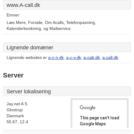
www.A-call.dk
Emner:
Læs Mere, Forside, Om Acalls, Telefonpasning,
Kalenderbookning, og Mailservice.
Lignende domæner
Lignende websites er
a-c-n.dk
,
a-c-v.dk
,
a-cab.dk
,
a-call.dk
.
Server
Server lokalisering
Jay.net A S
Glostrup
Danmark
This page can't load
55.67, 12.4
Google Maps
correctly.