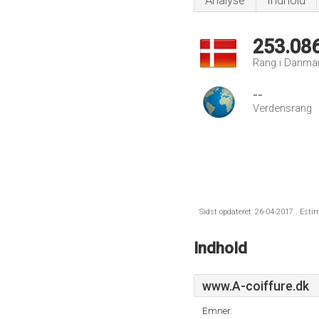
Analyse
Indhold
253.08
Rang i Danma
--
Verdensrang
Sidst opdateret: 26-04-2017 . Esti
Indhold
www.A-coiffure.dk
Emner: