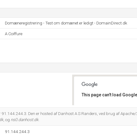
Domæneregistrering - Test om domænet er ledigt - DomainDirect.dk
A Coiffure
This page can't load Google
Do you own this website?
 er 91.144.244.3. Den er hosted af Danhost A S Randers, ved brug af Apache/
dk
, og
ns0.danhost.dk
.
91.144.244.3