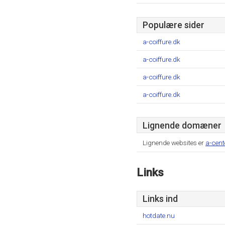
Populære sider
a-coiffure.dk
a-coiffure.dk
a-coiffure.dk
a-coiffure.dk
Lignende domæner
Lignende websites er
a-cent
Links
Links ind
hotdate.nu