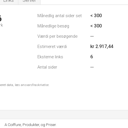
Links
Server
< 300
Månedlig antal sider set
6
rk
< 300
Månedlige besøg
--
Værdi per besøgende
kr 2.917,44
Estimeret værdi
6
Eksterne links
--
Antal sider
meret data, læs ansvarsfraskrivelse.
A Coiffure, Produkter, og Priser.