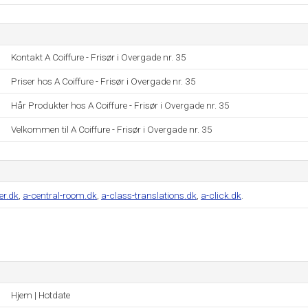
Kontakt A Coiffure - Frisør i Overgade nr. 35
Priser hos A Coiffure - Frisør i Overgade nr. 35
Hår Produkter hos A Coiffure - Frisør i Overgade nr. 35
Velkommen til A Coiffure - Frisør i Overgade nr. 35
er.dk
,
a-central-room.dk
,
a-class-translations.dk
,
a-click.dk
.
Hjem | Hotdate