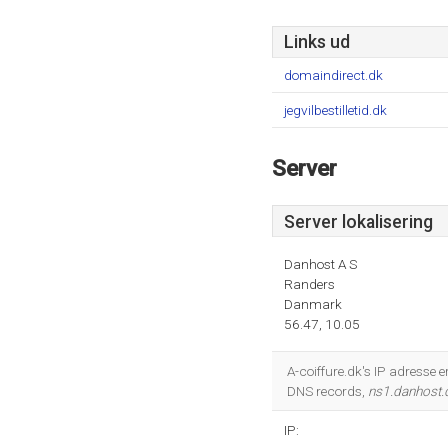
Links ud
domaindirect.dk
jegvilbestilletid.dk
Server
Server lokalisering
Danhost A S
Randers
Danmark
56.47, 10.05
A-coiffure.dk's IP adresse
DNS records,
ns1.danhost.
IP: