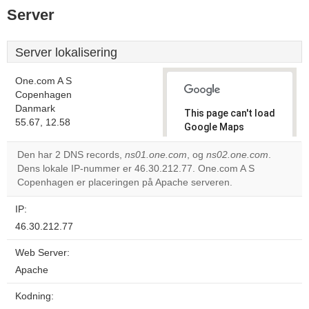
Server
Server lokalisering
One.com A S
Copenhagen
Danmark
This page can't load
55.67, 12.58
Google Maps
correctly.
Den har 2 DNS records,
ns01.one.com
, og
ns02.one.com
.
Dens lokale IP-nummer er 46.30.212.77. One.com A S
Do you
OK
Copenhagen er placeringen på Apache serveren.
own this
website?
IP:
46.30.212.77
Web Server:
Apache
Kodning: