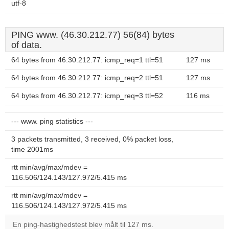
utf-8
PING www. (46.30.212.77) 56(84) bytes
of data.
64 bytes from 46.30.212.77: icmp_req=1 ttl=51
127 ms
64 bytes from 46.30.212.77: icmp_req=2 ttl=51
127 ms
64 bytes from 46.30.212.77: icmp_req=3 ttl=52
116 ms
--- www. ping statistics ---
3 packets transmitted, 3 received, 0% packet loss,
time 2001ms
rtt min/avg/max/mdev =
116.506/124.143/127.972/5.415 ms
rtt min/avg/max/mdev =
116.506/124.143/127.972/5.415 ms
En ping-hastighedstest blev målt til 127 ms.