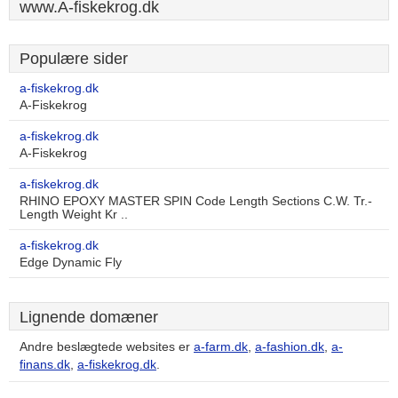
www.A-fiskekrog.dk
Populære sider
a-fiskekrog.dk
A-Fiskekrog
a-fiskekrog.dk
A-Fiskekrog
a-fiskekrog.dk
RHINO EPOXY MASTER SPIN Code Length Sections C.W. Tr.-
Length Weight Kr ..
a-fiskekrog.dk
Edge Dynamic Fly
Lignende domæner
Andre beslægtede websites er
a-farm.dk
,
a-fashion.dk
,
a-
finans.dk
,
a-fiskekrog.dk
.