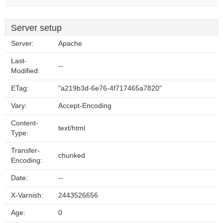
Server setup
Server:
Apache
Last-
--
Modified:
ETag:
"a219b3d-6e76-4f717465a7820"
Vary:
Accept-Encoding
Content-
text/html
Type:
Transfer-
chunked
Encoding:
Date:
--
X-Varnish:
2443526656
Age:
0