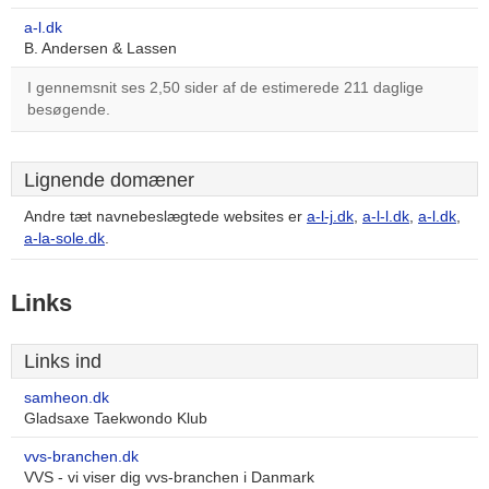
a-l.dk
B. Andersen & Lassen
I gennemsnit ses 2,50 sider af de estimerede 211 daglige
besøgende.
Lignende domæner
Andre tæt navnebeslægtede websites er
a-l-j.dk
,
a-l-l.dk
,
a-l.dk
,
a-la-sole.dk
.
Links
Links ind
samheon.dk
Gladsaxe Taekwondo Klub
vvs-branchen.dk
VVS - vi viser dig vvs-branchen i Danmark