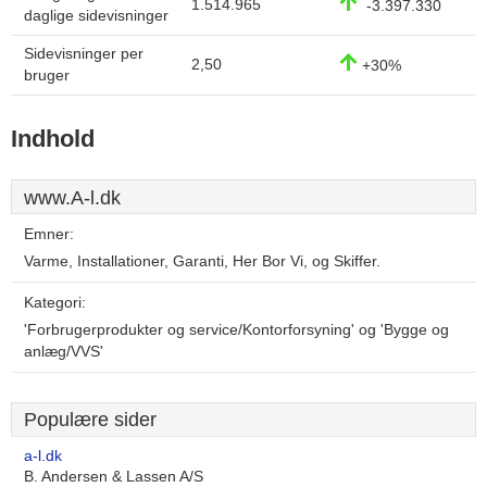
1.514.965
-3.397.330
daglige sidevisninger
Sidevisninger per
2,50
+30%
bruger
Indhold
www.A-l.dk
Emner:
Varme, Installationer, Garanti, Her Bor Vi, og Skiffer.
Kategori:
'Forbrugerprodukter og service/Kontorforsyning' og 'Bygge og
anlæg/VVS'
Populære sider
a-l.dk
B. Andersen & Lassen A/S