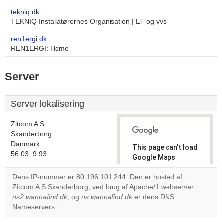
tekniq.dk
TEKNIQ Installatørernes Organisation | El- og vvs
ren1ergi.dk
REN1ERGI: Home
Server
Server lokalisering
Zitcom A S
Skanderborg
Danmark
This page can't load
56.03, 9.93
Google Maps
correctly.
Dens IP-nummer er 80.196.101.244. Den er hosted af
Zitcom A S Skanderborg, ved brug af Apache/1 webserver.
Do you
OK
ns2.wannafind.dk
, og
ns.wannafind.dk
er dens DNS
own this
website?
Nameservers.