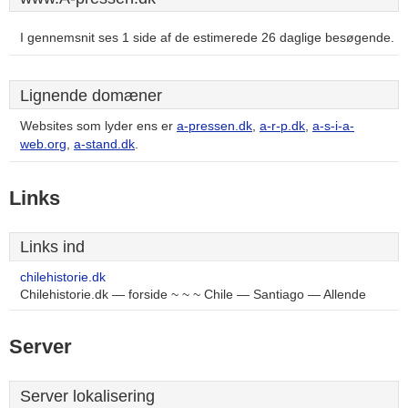
I gennemsnit ses 1 side af de estimerede 26 daglige besøgende.
Lignende domæner
Websites som lyder ens er
a-pressen.dk
,
a-r-p.dk
,
a-s-i-a-
web.org
,
a-stand.dk
.
Links
Links ind
chilehistorie.dk
Chilehistorie.dk — forside ~ ~ ~ Chile — Santiago — Allende
Server
Server lokalisering