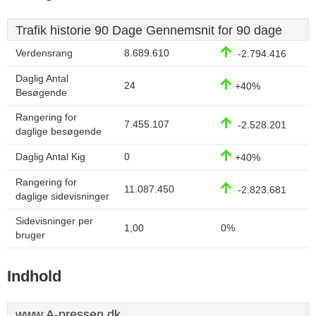
Trafik historie 90 Dage Gennemsnit for 90 dage
Verdensrang
8.689.610
-2.794.416
Daglig Antal
24
+40%
Besøgende
Rangering for
7.455.107
-2.528.201
daglige besøgende
Daglig Antal Kig
0
+40%
Rangering for
11.087.450
-2.823.681
daglige sidevisninger
Sidevisninger per
1,00
0%
bruger
Indhold
www.A-pressen.dk