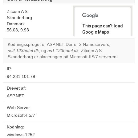
Zitcom A S
Skanderborg
Danmark
This page can't load
56.03, 9.93
Google Maps
correctly.
Kodningssproget er ASP.NET Der er 2 Nameservers,
ns2.123hotel.dk
, og
ns1.123hotel.dk
. Zitcom A S
Do you
OK
Skanderborg er placeringen på Microsoft-IIS/7 serveren.
own this
website?
IP:
94.231.101.79
Drevet af:
ASP.NET
Web Server:
Microsoft-IIS/7
Kodning:
windows-1252