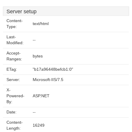
Server setup
Content-
text/html
Type:
Last-
--
Modified:
Accept-
bytes
Ranges:
ETag:
"b17a96448befcb1:0"
Server:
Microsoft-IIS/7.5
X-
Powered-
ASP.NET
By:
Date:
--
Content-
16249
Length: