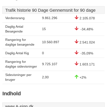
Trafik historie 90 Dage Gennemsnit for 90 dage
Verdensrang
9.861.296
2.105.078
Daglig Antal
15
-34,48%
Besøgende
Rangering for
10.560.897
2.541.024
daglige besøgende
Daglig Antal Kig
0
-35,09%
Rangering for
9.725.107
1.603.171
daglige sidevisninger
Sidevisninger per
2,00
+2%
bruger
Indhold
www.A-sign.dk