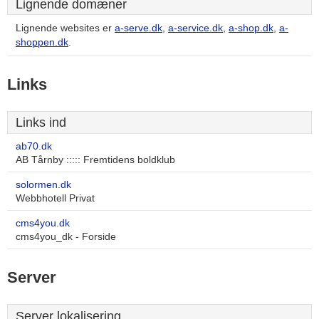
Lignende domæner
Lignende websites er
a-serve.dk
,
a-service.dk
,
a-shop.dk
,
a-
shoppen.dk
.
Links
Links ind
ab70.dk
AB Tårnby ::::: Fremtidens boldklub
solormen.dk
Webbhotell Privat
cms4you.dk
cms4you_dk - Forside
Server
Server lokalisering