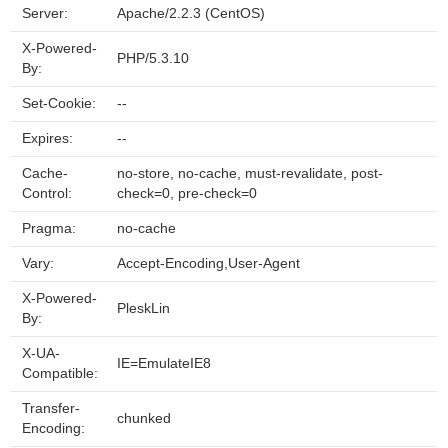
Server:
Apache/2.2.3 (CentOS)
X-Powered-
PHP/5.3.10
By:
Set-Cookie:
--
Expires:
--
Cache-
no-store, no-cache, must-revalidate, post-
Control:
check=0, pre-check=0
Pragma:
no-cache
Vary:
Accept-Encoding,User-Agent
X-Powered-
PleskLin
By:
X-UA-
IE=EmulateIE8
Compatible:
Transfer-
chunked
Encoding: