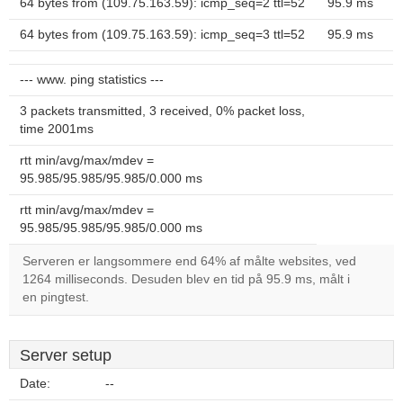
64 bytes from (109.75.163.59): icmp_seq=2 ttl=52
95.9 ms
64 bytes from (109.75.163.59): icmp_seq=3 ttl=52
95.9 ms
--- www. ping statistics ---
3 packets transmitted, 3 received, 0% packet loss,
time 2001ms
rtt min/avg/max/mdev =
95.985/95.985/95.985/0.000 ms
rtt min/avg/max/mdev =
95.985/95.985/95.985/0.000 ms
Serveren er langsommere end 64% af målte websites, ved
1264 milliseconds. Desuden blev en tid på 95.9 ms, målt i
en pingtest.
Server setup
Date:
--