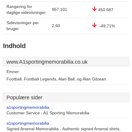
Rangering for
957.101
450.687
daglige sidevisninger
Sidevisninger per
2,60
-49,71%
bruger
Indhold
www.A1sportingmemorabilia.co.uk
Emner:
Football, Football Legends, Alan Ball, og Alan Gilzean.
Populære sider
a1sportingmemorabilia...
Customer Service - A1 Sporting Memorabilia
a1sportingmemorabilia...
Signed Arsenal Memorabilia - Authentic signed Arsenal shirts,