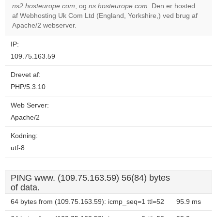
ns2.hosteurope.com
, og
ns.hosteurope.com
. Den er hosted
Do you
OK
af Webhosting Uk Com Ltd (England, Yorkshire,) ved brug af
own this
website?
Apache/2 webserver.
IP:
109.75.163.59
Drevet af:
PHP/5.3.10
Web Server:
Apache/2
Kodning:
utf-8
PING www. (109.75.163.59) 56(84) bytes
of data.
64 bytes from (109.75.163.59): icmp_seq=1 ttl=52
95.9 ms