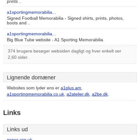
prints ..
a1sportingmemorabilia...
Signed Football Memorabilia - Signed shirts, prints, photos,
boots and ..
a1sportingmemorabilia...
Big Blue Tube website - A1 Sporting Memorabilia
374 brugere besøger websiden dagligt og hver enkelt ser
2,60 sider.
Lignende domæner
Websites som lyder ens er
a1plus.am
,
a1sportingmemorabilia.co.uk
,
a2atelier.dk
,
a2be.dk
.
Links
Links ud
nspcc.org.uk